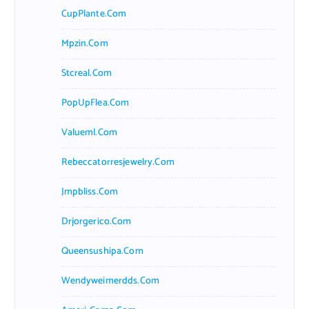
CupPlante.com
Mpzin.com
Stcreal.com
PopUpFlea.com
Valueml.com
Rebeccatorresjewelry.com
Jmpbliss.com
Drjorgerico.com
Queensushipa.com
Wendyweimerdds.com