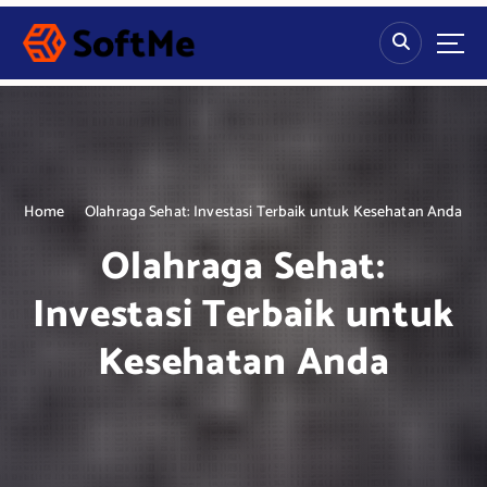
S
k
i
p
t
o
c
o
n
Home
Olahraga Sehat: Investasi Terbaik untuk Kesehatan Anda
t
Olahraga Sehat:
e
n
Investasi Terbaik untuk
t
Kesehatan Anda