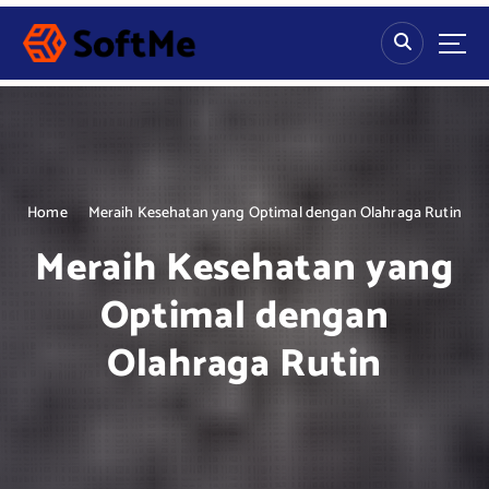
S
k
i
p
t
o
c
o
n
Home
Meraih Kesehatan yang Optimal dengan Olahraga Rutin
t
Meraih Kesehatan yang
e
n
Optimal dengan
t
Olahraga Rutin