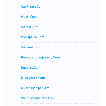
CupPlante.com
Mpzin.com
Stcreal.com
PopUpFlea.com
Valueml.com
Rebeccatorresjewelry.com
Jmpbliss.com
Drjorgerico.com
Queensushipa.com
Wendyweimerdds.com