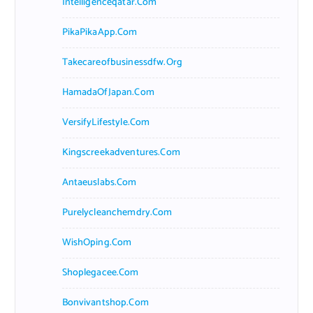
Intelligenceqatar.com
PikaPikaApp.com
Takecareofbusinessdfw.org
HamadaOfJapan.com
VersifyLifestyle.com
Kingscreekadventures.com
Antaeuslabs.com
Purelycleanchemdry.com
WishOping.com
Shoplegacee.com
Bonvivantshop.com