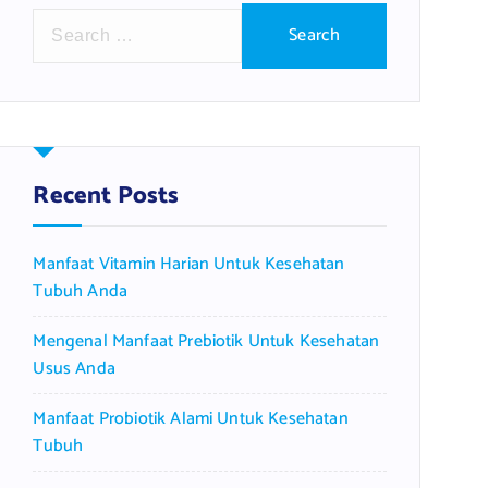
S
e
a
r
c
h
f
Recent Posts
o
r
Manfaat Vitamin Harian Untuk Kesehatan
:
Tubuh Anda
Mengenal Manfaat Prebiotik Untuk Kesehatan
Usus Anda
Manfaat Probiotik Alami Untuk Kesehatan
Tubuh