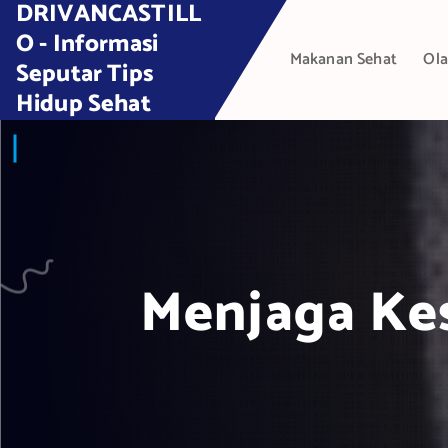
DRIVANCASTILL
S
k
O - Informasi
Makanan Sehat
Ola
i
Seputar Tips
p
Hidup Sehat
t
o
c
o
n
t
e
Menjaga Ke
n
t