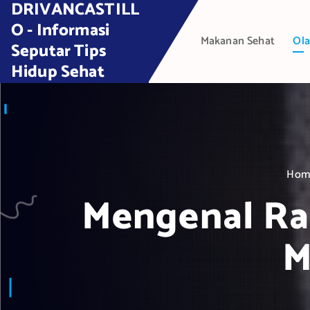
DRIVANCASTILL
S
k
O - Informasi
Makanan Sehat
Ola
i
Seputar Tips
p
Hidup Sehat
t
o
c
o
n
t
Hom
e
Mengenal Ra
n
t
M