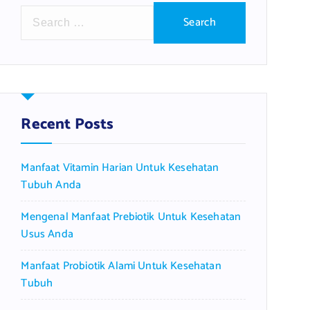
S
e
a
r
c
h
f
Recent Posts
o
r
Manfaat Vitamin Harian Untuk Kesehatan
:
Tubuh Anda
Mengenal Manfaat Prebiotik Untuk Kesehatan
Usus Anda
Manfaat Probiotik Alami Untuk Kesehatan
Tubuh