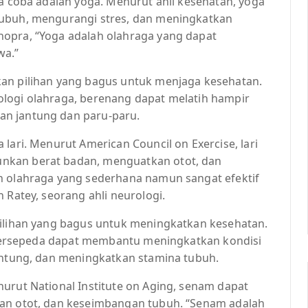
da coba adalah yoga. Menurut ahli kesehatan, yoga
tubuh, mengurangi stres, dan meningkatkan
hopra, “Yoga adalah olahraga yang dapat
wa.”
kan pilihan yang bagus untuk menjaga kesehatan.
isiologi olahraga, berenang dapat melatih hampir
an jantung dan paru-paru.
lari. Menurut American Council on Exercise, lari
nkan berat badan, menguatkan otot, dan
h olahraga yang sederhana namun sangat efektif
 Ratey, seorang ahli neurologi.
pilihan yang bagus untuk meningkatkan kesehatan.
i, bersepeda dapat membantu meningkatkan kondisi
jantung, dan meningkatkan stamina tubuh.
urut National Institute on Aging, senam dapat
tan otot, dan keseimbangan tubuh. “Senam adalah