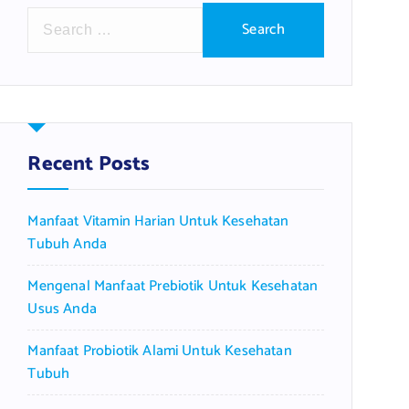
S
e
a
r
c
h
f
Recent Posts
o
r
Manfaat Vitamin Harian Untuk Kesehatan
:
Tubuh Anda
Mengenal Manfaat Prebiotik Untuk Kesehatan
Usus Anda
Manfaat Probiotik Alami Untuk Kesehatan
Tubuh