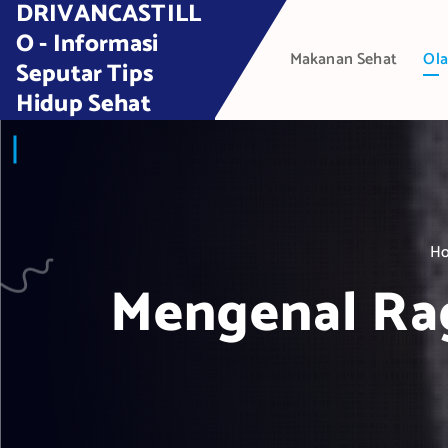
DRIVANCASTILL
S
k
O - Informasi
Makanan Sehat
Ola
i
Seputar Tips
p
Hidup Sehat
t
o
c
o
n
t
H
e
Mengenal Rag
n
t