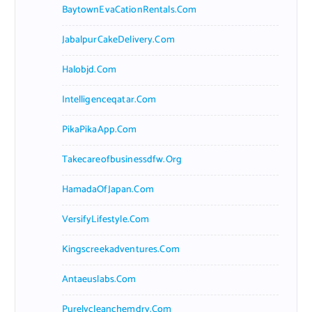
BaytownEvaCationRentals.com
JabalpurCakeDelivery.com
Halobjd.com
Intelligenceqatar.com
PikaPikaApp.com
Takecareofbusinessdfw.org
HamadaOfJapan.com
VersifyLifestyle.com
Kingscreekadventures.com
Antaeuslabs.com
Purelycleanchemdry.com