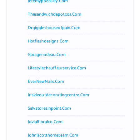
Jeremypbeasley.com
Thesandwichdepotcos.com
Drgiggleshouseofpain.com
Hotflashdesigns.com
Garagenadeau.com
Lifestylechauffeurservice.com
EverNewNails.com
Insideoutdecoratingcentre.com
Salvatoresinpoint.com
Jovialfloralco.com
Johnlscotthometeam.com