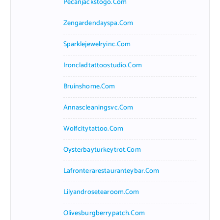
Pecanjackstogo.com
Zengardendayspa.com
Sparklejewelryinc.com
Ironcladtattoostudio.com
Bruinshome.com
Annascleaningsvc.com
Wolfcitytattoo.com
Oysterbayturkeytrot.com
Lafronterarestauranteybar.com
Lilyandrosetearoom.com
Olivesburgberrypatch.com