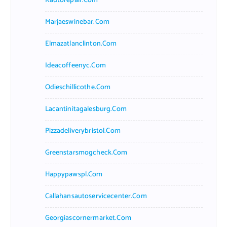
Kautorepair.com
Marjaeswinebar.com
Elmazatlanclinton.com
Ideacoffeenyc.com
Odieschillicothe.com
Lacantinitagalesburg.com
Pizzadeliverybristol.com
Greenstarsmogcheck.com
Happypawspl.com
Callahansautoservicecenter.com
Georgiascornermarket.com