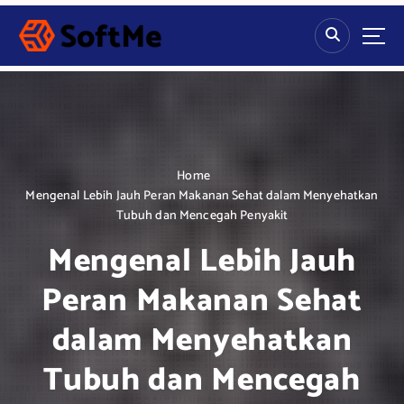
S
k
i
p
t
o
c
o
n
Home
t
Mengenal Lebih Jauh Peran Makanan Sehat dalam Menyehatkan
e
Tubuh dan Mencegah Penyakit
n
Mengenal Lebih Jauh
t
Peran Makanan Sehat
dalam Menyehatkan
Tubuh dan Mencegah