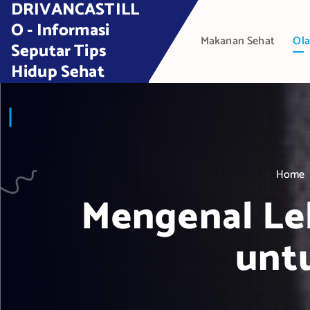
DRIVANCASTILL
S
k
O - Informasi
Makanan Sehat
Ola
i
Seputar Tips
p
Hidup Sehat
t
o
c
o
n
t
Home
e
Mengenal Le
n
t
unt