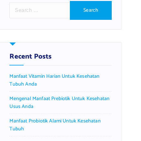
S
e
a
r
c
h
f
Recent Posts
o
r
Manfaat Vitamin Harian Untuk Kesehatan
:
Tubuh Anda
Mengenal Manfaat Prebiotik Untuk Kesehatan
Usus Anda
Manfaat Probiotik Alami Untuk Kesehatan
Tubuh