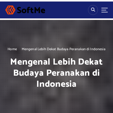
S
k
i
p
t
o
c
o
n
Home
Mengenal Lebih Dekat Budaya Peranakan di Indonesia
t
Mengenal Lebih Dekat
e
n
Budaya Peranakan di
t
Indonesia