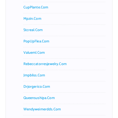
CupPlante.com
Mpzin.com
Stcreal.com
PopUpFlea.com
Valueml.com
Rebeccatorresjewelry.com
Jmpbliss.com
Drjorgerico.com
Queensushipa.com
Wendyweimerdds.com