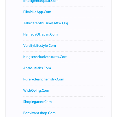
Intelligenceqatar.com
PikaPikaApp.com
Takecareofbusinessdfw.org
HamadaOfJapan.com
VersifyLifestyle.com
Kingscreekadventures.com
Antaeuslabs.com
Purelycleanchemdry.com
WishOping.com
Shoplegacee.com
Bonvivantshop.com