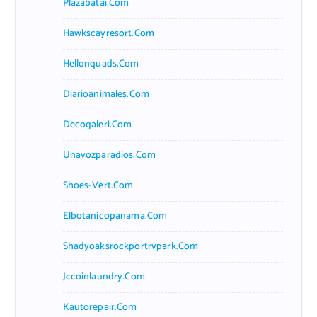
Plazabatai.com
Hawkscayresort.com
Hellonquads.com
Diarioanimales.com
Decogaleri.com
Unavozparadios.com
Shoes-Vert.com
Elbotanicopanama.com
Shadyoaksrockportrvpark.com
Jccoinlaundry.com
Kautorepair.com