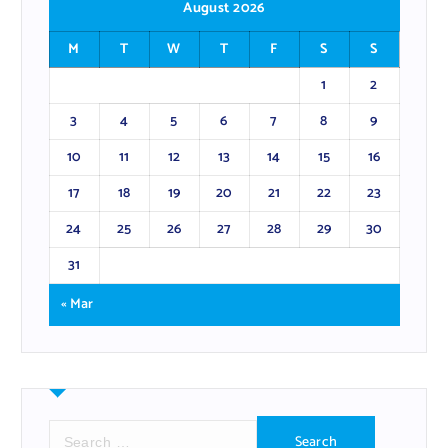
August 2026
M
T
W
T
F
S
S
1
2
3
4
5
6
7
8
9
10
11
12
13
14
15
16
17
18
19
20
21
22
23
24
25
26
27
28
29
30
31
« Mar
S