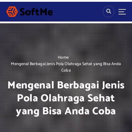
S
k
i
p
t
o
c
o
n
Home
t
Mengenal Berbagai Jenis Pola Olahraga Sehat yang Bisa Anda
e
Coba
n
Mengenal Berbagai Jenis
t
Pola Olahraga Sehat
yang Bisa Anda Coba