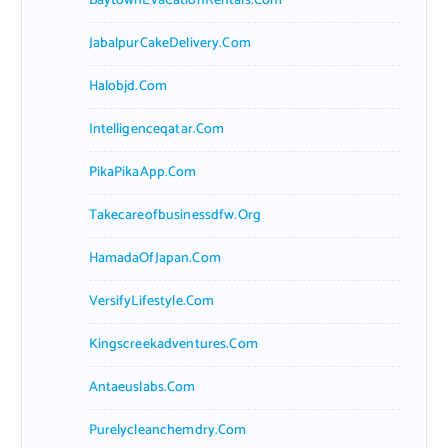
BaytownEvaCationRentals.com
JabalpurCakeDelivery.com
Halobjd.com
Intelligenceqatar.com
PikaPikaApp.com
Takecareofbusinessdfw.org
HamadaOfJapan.com
VersifyLifestyle.com
Kingscreekadventures.com
Antaeuslabs.com
Purelycleanchemdry.com