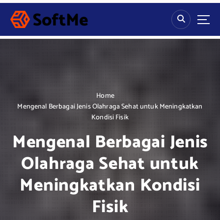
S
k
i
p
t
o
c
o
n
Home
t
Mengenal Berbagai Jenis Olahraga Sehat untuk Meningkatkan
e
Kondisi Fisik
n
Mengenal Berbagai Jenis
t
Olahraga Sehat untuk
Meningkatkan Kondisi
Fisik