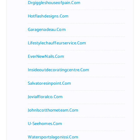
Drgiggleshouseofpain.com
Hotflashdesigns.com
Garagenadeau.com
Lifestylechauffeurservice.com
EverNewNails.com
Insideoutdecoratingcentre.com
Salvatoresinpoint.com
Jovialfloralco.com
Johnlscotthometeam.com
U-Seehomes.com
Watersportslagonissi.com