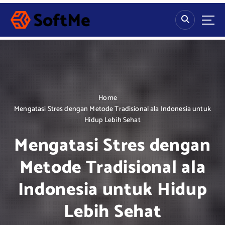
S
k
i
p
t
o
c
o
n
Home
t
Mengatasi Stres dengan Metode Tradisional ala Indonesia untuk
e
Hidup Lebih Sehat
n
Mengatasi Stres dengan
t
Metode Tradisional ala
Indonesia untuk Hidup
Lebih Sehat