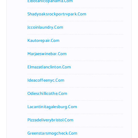
Elbotanicopanama.com
Shadyoaksrockportrvpark.com
Jccoinlaundry.com
Kautorepair.com
Marjaeswinebar.com
Elmazatlanclinton.com
Ideacoffeenyc.com
Odieschillicothe.com
Lacantinitagalesburg.com
Pizzadeliverybristol.com
Greenstarsmogcheck.com