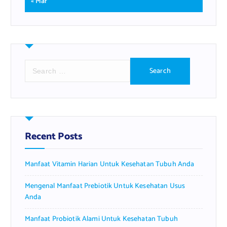
« Mar
S
e
a
r
c
h
f
Recent Posts
o
r
Manfaat Vitamin Harian Untuk Kesehatan Tubuh Anda
:
Mengenal Manfaat Prebiotik Untuk Kesehatan Usus
Anda
Manfaat Probiotik Alami Untuk Kesehatan Tubuh