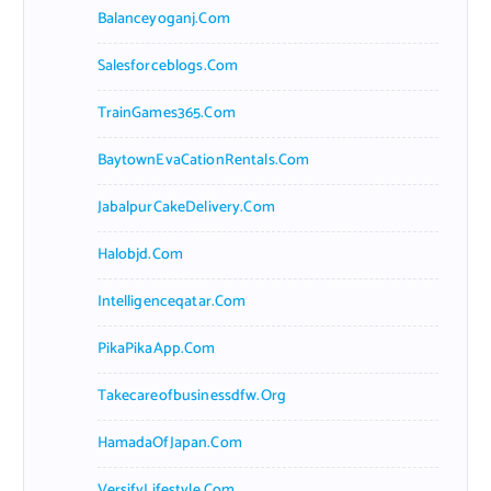
Balanceyoganj.com
Salesforceblogs.com
TrainGames365.com
BaytownEvaCationRentals.com
JabalpurCakeDelivery.com
Halobjd.com
Intelligenceqatar.com
PikaPikaApp.com
Takecareofbusinessdfw.org
HamadaOfJapan.com
VersifyLifestyle.com