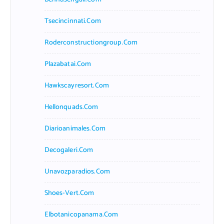
Tsecincinnati.com
Roderconstructiongroup.com
Plazabatai.com
Hawkscayresort.com
Hellonquads.com
Diarioanimales.com
Decogaleri.com
Unavozparadios.com
Shoes-Vert.com
Elbotanicopanama.com