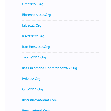
Utcd2022.org
Biosensor2022.org
Ialp2022.org
Klivet2022.org
Ifac-Hms2022.org
Taoms2022.org
Iias-Euromena-Conference2022.org
Ivd2022.org
Csity2022.org
Ibsarstudyabroad.com
Bennusehgall.com