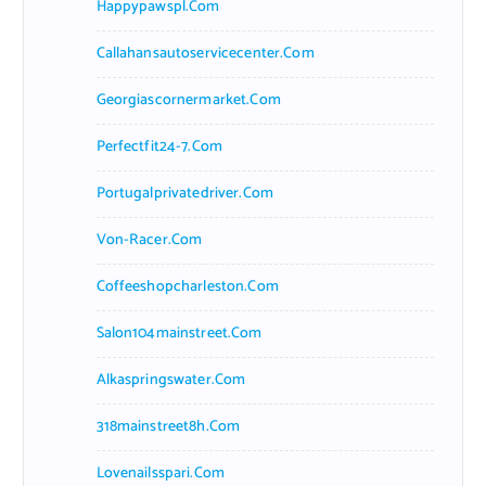
Happypawspl.com
Callahansautoservicecenter.com
Georgiascornermarket.com
Perfectfit24-7.com
Portugalprivatedriver.com
Von-Racer.com
Coffeeshopcharleston.com
Salon104mainstreet.com
Alkaspringswater.com
318mainstreet8h.com
Lovenailsspari.com