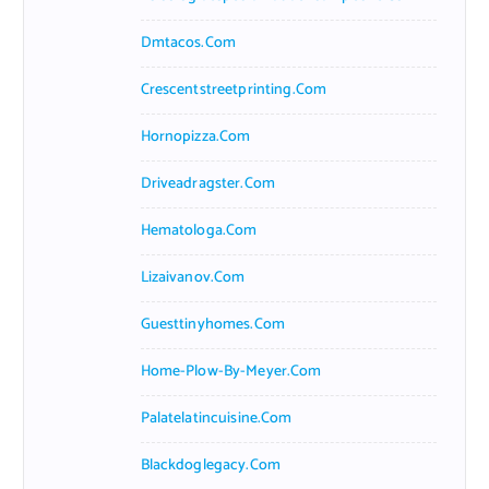
Dmtacos.com
Crescentstreetprinting.com
Hornopizza.com
Driveadragster.com
Hematologa.com
Lizaivanov.com
Guesttinyhomes.com
Home-Plow-By-Meyer.com
Palatelatincuisine.com
Blackdoglegacy.com