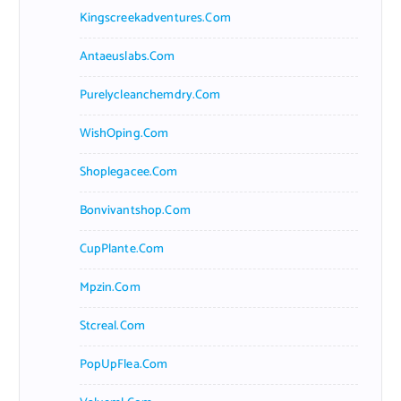
Kingscreekadventures.com
Antaeuslabs.com
Purelycleanchemdry.com
WishOping.com
Shoplegacee.com
Bonvivantshop.com
CupPlante.com
Mpzin.com
Stcreal.com
PopUpFlea.com