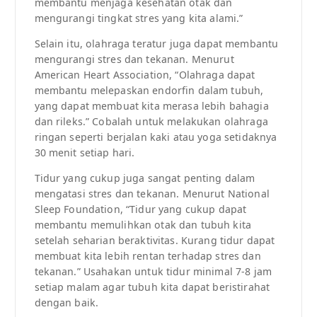
membantu menjaga kesehatan otak dan
mengurangi tingkat stres yang kita alami.”
Selain itu, olahraga teratur juga dapat membantu
mengurangi stres dan tekanan. Menurut
American Heart Association, “Olahraga dapat
membantu melepaskan endorfin dalam tubuh,
yang dapat membuat kita merasa lebih bahagia
dan rileks.” Cobalah untuk melakukan olahraga
ringan seperti berjalan kaki atau yoga setidaknya
30 menit setiap hari.
Tidur yang cukup juga sangat penting dalam
mengatasi stres dan tekanan. Menurut National
Sleep Foundation, “Tidur yang cukup dapat
membantu memulihkan otak dan tubuh kita
setelah seharian beraktivitas. Kurang tidur dapat
membuat kita lebih rentan terhadap stres dan
tekanan.” Usahakan untuk tidur minimal 7-8 jam
setiap malam agar tubuh kita dapat beristirahat
dengan baik.