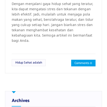
Dengan menjalani gaya hidup sehat yang teratur,
kita dapat mengatasi stres dan tekanan dengan
lebih efektif. Jadi, mulailah untuk menjaga pola
makan yang sehat, berolahraga teratur, dan tidur
yang cukup setiap hari. Jangan biarkan stres dan
tekanan menghambat kesehatan dan
kebahagiaan kita. Semoga artikel ini bermanfaat
bagi Anda.
Hidup Sehat adalah
Comments 0
Archives