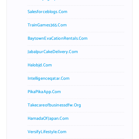
Salesforceblogs.com
TrainGames365.com
BaytownEvaCationRentals.com
JabalpurCakeDelivery.com
Halobjd.com
Intelligenceqatar.com
PikaPikaApp.com
Takecareofbusinessdfw.org
HamadaOfJapan.com
VersifyLifestyle.com