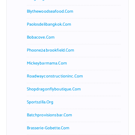
Blythewoodseafood.com
Paolosdelibangkok.com
Bobacove.com
Phoone24brookfield.com
Mickeybarmama.com
Roadwayconstructioninc.com
Shopdragonflyboutique.com
Sportszilla.org
Batchprovisionsbar.com
Brasserie-Gobette.com