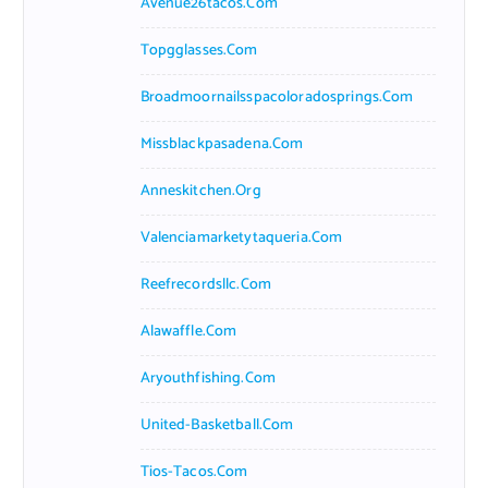
Avenue26tacos.com
Topgglasses.com
Broadmoornailsspacoloradosprings.com
Missblackpasadena.com
Anneskitchen.org
Valenciamarketytaqueria.com
Reefrecordsllc.com
Alawaffle.com
Aryouthfishing.com
United-Basketball.com
Tios-Tacos.com