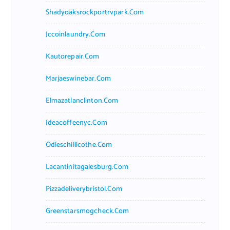
Shadyoaksrockportrvpark.com
Jccoinlaundry.com
Kautorepair.com
Marjaeswinebar.com
Elmazatlanclinton.com
Ideacoffeenyc.com
Odieschillicothe.com
Lacantinitagalesburg.com
Pizzadeliverybristol.com
Greenstarsmogcheck.com