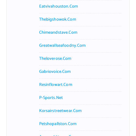
Eatvivahouston.com
Thebigshowok.com
Chimeandstave.com
Greatwallseafoodny.com
Theloverose.com
Gabriovoice.com
Resinflowart.com
P-Sports.net
Korsairstreetwear.com
Petshopallston.com