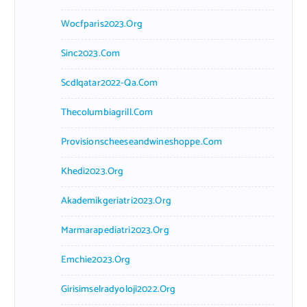
Wocfparis2023.org
Sinc2023.com
Scdlqatar2022-Qa.com
Thecolumbiagrill.com
Provisionscheeseandwineshoppe.com
Khedi2023.org
Akademikgeriatri2023.org
Marmarapediatri2023.org
Emchie2023.org
Girisimselradyoloji2022.org