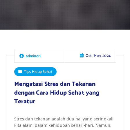
Oct, Mon, 2024
admindri
Tips Hidup Sehat
Mengatasi Stres dan Tekanan
dengan Cara Hidup Sehat yang
Teratur
Stres dan tekanan adalah dua hal yang seringkali
kita alami dalam kehidupan sehari-hari. Namun,