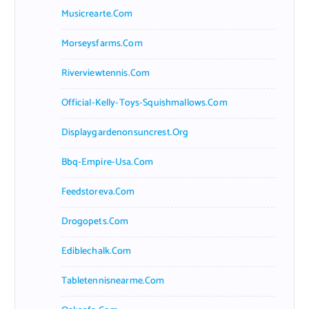
Musicrearte.com
Morseysfarms.com
Riverviewtennis.com
Official-Kelly-Toys-Squishmallows.com
Displaygardenonsuncrest.org
Bbq-Empire-Usa.com
Feedstoreva.com
Drogopets.com
Ediblechalk.com
Tabletennisnearme.com