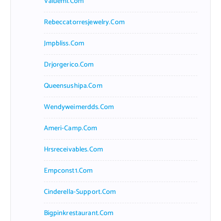
Valueml.com
Rebeccatorresjewelry.com
Jmpbliss.com
Drjorgerico.com
Queensushipa.com
Wendyweimerdds.com
Ameri-Camp.com
Hrsreceivables.com
Empconst1.com
Cinderella-Support.com
Bigpinkrestaurant.com