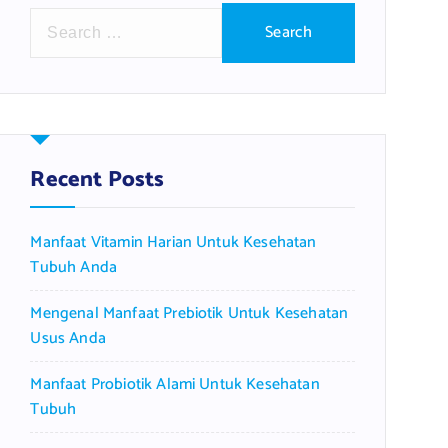
S
e
a
r
c
h
f
Recent Posts
o
r
Manfaat Vitamin Harian Untuk Kesehatan
:
Tubuh Anda
Mengenal Manfaat Prebiotik Untuk Kesehatan
Usus Anda
Manfaat Probiotik Alami Untuk Kesehatan
Tubuh