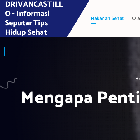
DRIVANCASTILL
S
k
O - Informasi
Makanan Sehat
Ola
i
Seputar Tips
p
Hidup Sehat
t
o
c
o
n
t
H
e
Mengapa Pent
n
t