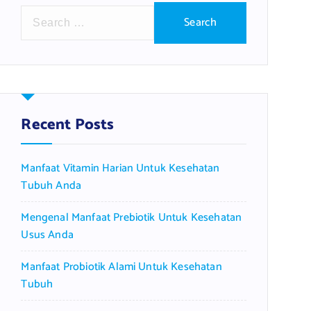
S
e
a
r
c
h
f
Recent Posts
o
r
Manfaat Vitamin Harian Untuk Kesehatan
:
Tubuh Anda
Mengenal Manfaat Prebiotik Untuk Kesehatan
Usus Anda
Manfaat Probiotik Alami Untuk Kesehatan
Tubuh