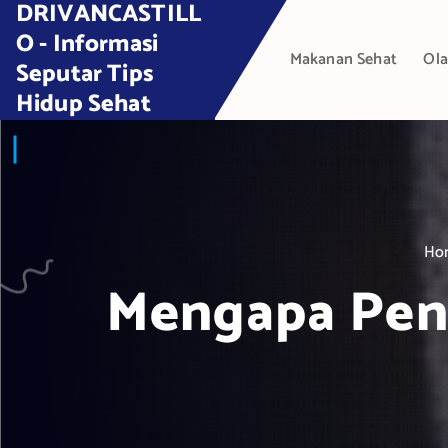
DRIVANCASTILL
S
k
O - Informasi
Makanan Sehat
Ola
i
Seputar Tips
p
Hidup Sehat
t
o
c
o
n
t
Ho
e
Mengapa Pent
n
t