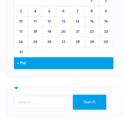
1
2
3
4
5
6
7
8
9
10
11
12
13
14
15
16
17
18
19
20
21
22
23
24
25
26
27
28
29
30
31
« Mar
S
e
a
r
c