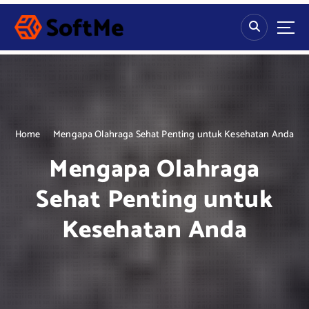
S
k
i
p
t
o
c
o
n
Home
Mengapa Olahraga Sehat Penting untuk Kesehatan Anda
t
Mengapa Olahraga
e
n
Sehat Penting untuk
t
Kesehatan Anda