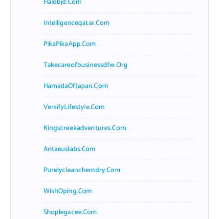
Halobjd.com
Intelligenceqatar.com
PikaPikaApp.com
Takecareofbusinessdfw.org
HamadaOfJapan.com
VersifyLifestyle.com
Kingscreekadventures.com
Antaeuslabs.com
Purelycleanchemdry.com
WishOping.com
Shoplegacee.com