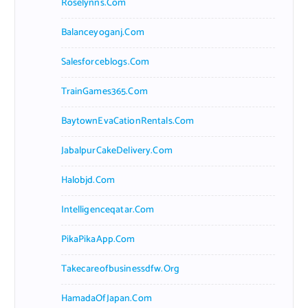
Roselynns.com
Balanceyoganj.com
Salesforceblogs.com
TrainGames365.com
BaytownEvaCationRentals.com
JabalpurCakeDelivery.com
Halobjd.com
Intelligenceqatar.com
PikaPikaApp.com
Takecareofbusinessdfw.org
HamadaOfJapan.com