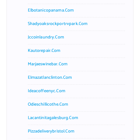
Elbotanicopanama.com
Shadyoaksrockportrvpark.com
Jccoinlaundry.com
Kautorepair.com
Marjaeswinebar.com
Elmazatlanclinton.com
Ideacoffeenyc.com
Odieschillicothe.com
Lacantinitagalesburg.com
Pizzadeliverybristol.com