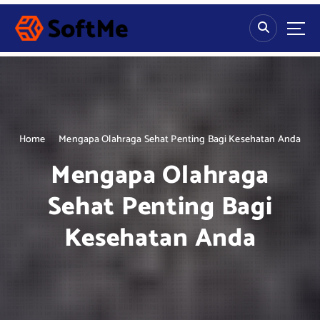
S
k
i
p
t
o
c
o
n
Home
Mengapa Olahraga Sehat Penting Bagi Kesehatan Anda
t
Mengapa Olahraga
e
n
Sehat Penting Bagi
t
Kesehatan Anda