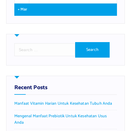
« Mar
S
e
a
r
c
h
f
Recent Posts
o
r
Manfaat Vitamin Harian Untuk Kesehatan Tubuh Anda
:
Mengenal Manfaat Prebiotik Untuk Kesehatan Usus
Anda