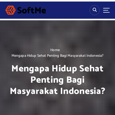
S
k
i
p
t
o
c
o
n
Home
t
Mengapa Hidup Sehat Penting Bagi Masyarakat Indonesia?
e
Mengapa Hidup Sehat
n
t
Penting Bagi
Masyarakat Indonesia?