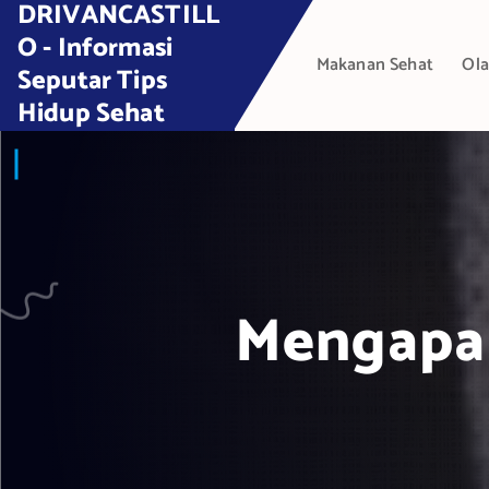
DRIVANCASTILL
S
k
O - Informasi
Makanan Sehat
Ola
i
Seputar Tips
p
Hidup Sehat
t
o
c
o
n
t
e
Mengapa 
n
t