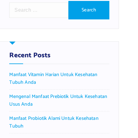
S
e
a
r
c
h
f
Recent Posts
o
r
Manfaat Vitamin Harian Untuk Kesehatan
:
Tubuh Anda
Mengenal Manfaat Prebiotik Untuk Kesehatan
Usus Anda
Manfaat Probiotik Alami Untuk Kesehatan
Tubuh