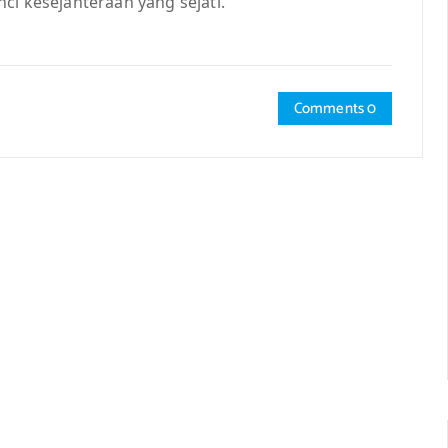
ci kesejahteraan yang sejati.”
Comments 0