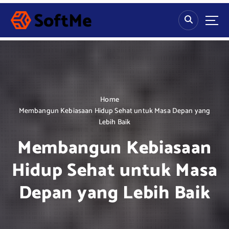
S
k
i
p
t
o
c
o
n
Home
t
Membangun Kebiasaan Hidup Sehat untuk Masa Depan yang
e
Lebih Baik
n
Membangun Kebiasaan
t
Hidup Sehat untuk Masa
Depan yang Lebih Baik