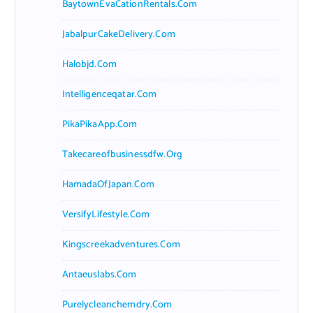
BaytownEvaCationRentals.com
JabalpurCakeDelivery.com
Halobjd.com
Intelligenceqatar.com
PikaPikaApp.com
Takecareofbusinessdfw.org
HamadaOfJapan.com
VersifyLifestyle.com
Kingscreekadventures.com
Antaeuslabs.com
Purelycleanchemdry.com