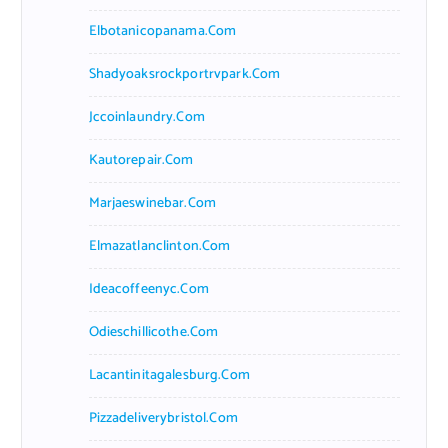
Elbotanicopanama.com
Shadyoaksrockportrvpark.com
Jccoinlaundry.com
Kautorepair.com
Marjaeswinebar.com
Elmazatlanclinton.com
Ideacoffeenyc.com
Odieschillicothe.com
Lacantinitagalesburg.com
Pizzadeliverybristol.com