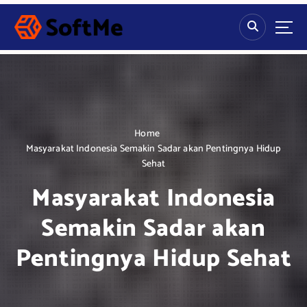
S
k
i
p
t
o
c
o
n
Home
t
Masyarakat Indonesia Semakin Sadar akan Pentingnya Hidup
e
Sehat
n
Masyarakat Indonesia
t
Semakin Sadar akan
Pentingnya Hidup Sehat