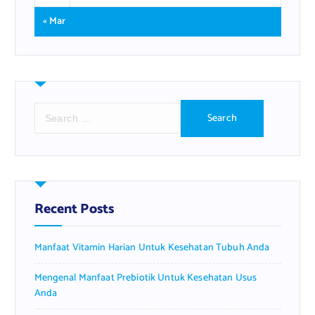
« Mar
S
e
a
r
c
h
f
Recent Posts
o
r
Manfaat Vitamin Harian Untuk Kesehatan Tubuh Anda
:
Mengenal Manfaat Prebiotik Untuk Kesehatan Usus
Anda