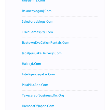
Roselynns.com
Balanceyoganj.com
Salesforceblogs.com
TrainGames365.com
BaytownEvaCationRentals.com
JabalpurCakeDelivery.com
Halobjd.com
Intelligenceqatar.com
PikaPikaApp.com
Takecareofbusinessdfw.org
HamadaOfJapan.com