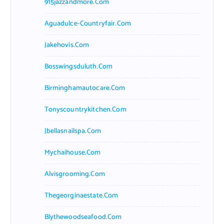
915jazzandmore.com
Aguadulce-Countryfair.com
Jakehovis.com
Bosswingsduluth.com
Birminghamautocare.com
Tonyscountrykitchen.com
Jbellasnailspa.com
Mychaihouse.com
Alvisgrooming.com
Thegeorginaestate.com
Blythewoodseafood.com