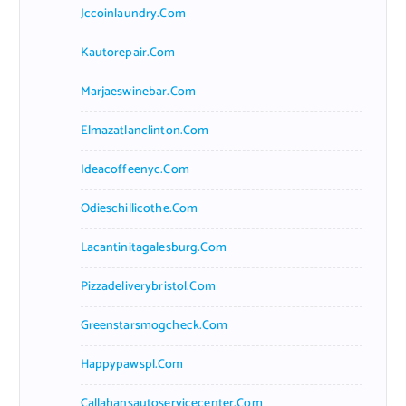
Jccoinlaundry.com
Kautorepair.com
Marjaeswinebar.com
Elmazatlanclinton.com
Ideacoffeenyc.com
Odieschillicothe.com
Lacantinitagalesburg.com
Pizzadeliverybristol.com
Greenstarsmogcheck.com
Happypawspl.com
Callahansautoservicecenter.com