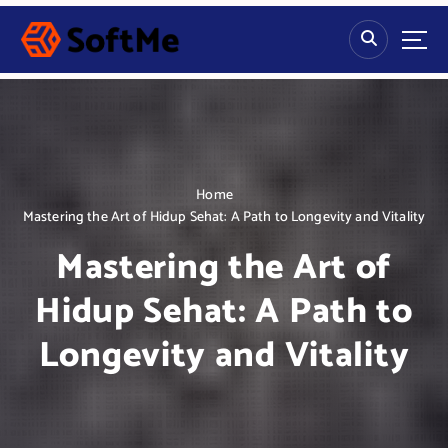
S
k
i
p
t
o
c
o
n
Home
t
Mastering the Art of Hidup Sehat: A Path to Longevity and Vitality
e
Mastering the Art of
n
t
Hidup Sehat: A Path to
Longevity and Vitality