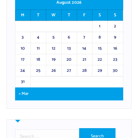
August 2026
M
T
W
T
F
S
S
1
2
3
4
5
6
7
8
9
10
11
12
13
14
15
16
17
18
19
20
21
22
23
24
25
26
27
28
29
30
31
« Mar
S