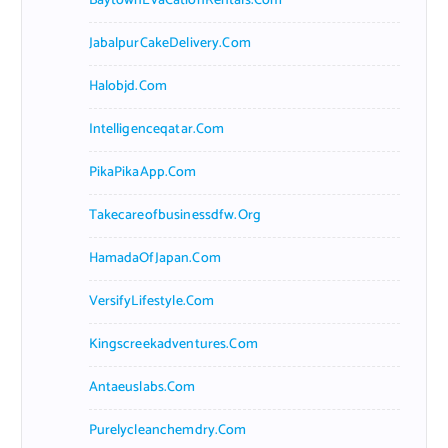
BaytownEvaCationRentals.com
JabalpurCakeDelivery.com
Halobjd.com
Intelligenceqatar.com
PikaPikaApp.com
Takecareofbusinessdfw.org
HamadaOfJapan.com
VersifyLifestyle.com
Kingscreekadventures.com
Antaeuslabs.com
Purelycleanchemdry.com