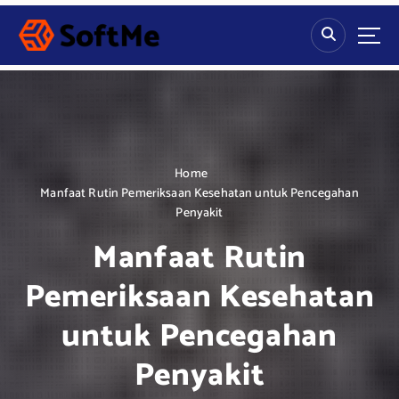
S
k
i
p
t
o
c
o
n
Home
t
Manfaat Rutin Pemeriksaan Kesehatan untuk Pencegahan
e
Penyakit
n
Manfaat Rutin
t
Pemeriksaan Kesehatan
untuk Pencegahan
Penyakit