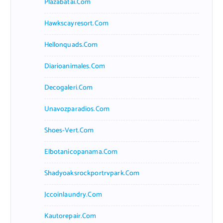
Plazabatai.com
Hawkscayresort.com
Hellonquads.com
Diarioanimales.com
Decogaleri.com
Unavozparadios.com
Shoes-Vert.com
Elbotanicopanama.com
Shadyoaksrockportrvpark.com
Jccoinlaundry.com
Kautorepair.com