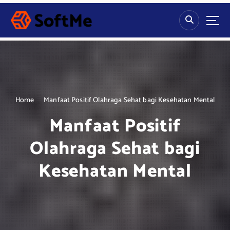
S
k
i
p
t
o
c
o
n
Home
Manfaat Positif Olahraga Sehat bagi Kesehatan Mental
t
Manfaat Positif
e
n
Olahraga Sehat bagi
t
Kesehatan Mental