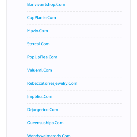
Bonvivantshop.com
CupPlante.com
Mpzin.com
Stcreal.com
PopUpFlea.com
Valueml.com
Rebeccatorresjewelry.com
Jmpbliss.com
Drjorgerico.com
Queensushipa.com
Wendyweimerdds.com