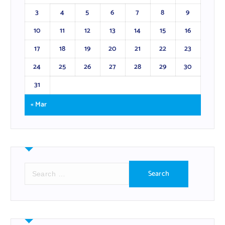
3
4
5
6
7
8
9
10
11
12
13
14
15
16
17
18
19
20
21
22
23
24
25
26
27
28
29
30
31
« Mar
S
e
a
r
c
h