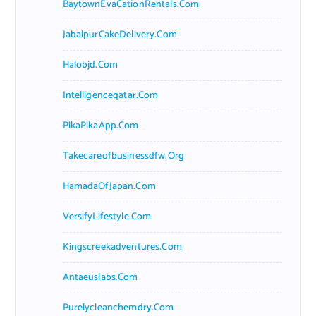
BaytownEvaCationRentals.com
JabalpurCakeDelivery.com
Halobjd.com
Intelligenceqatar.com
PikaPikaApp.com
Takecareofbusinessdfw.org
HamadaOfJapan.com
VersifyLifestyle.com
Kingscreekadventures.com
Antaeuslabs.com
Purelycleanchemdry.com