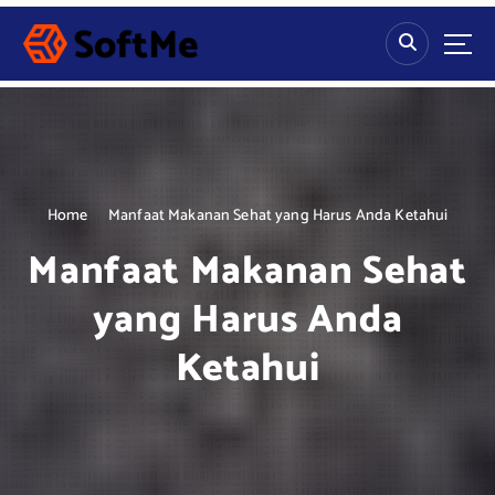
S
k
i
p
t
o
c
o
n
Home
Manfaat Makanan Sehat yang Harus Anda Ketahui
t
Manfaat Makanan Sehat
e
n
yang Harus Anda
t
Ketahui