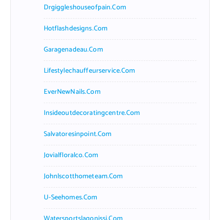
Drgiggleshouseofpain.com
Hotflashdesigns.com
Garagenadeau.com
Lifestylechauffeurservice.com
EverNewNails.com
Insideoutdecoratingcentre.com
Salvatoresinpoint.com
Jovialfloralco.com
Johnlscotthometeam.com
U-Seehomes.com
Watersportslagonissi.com