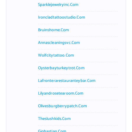
Sparklejewelryinc.com
Ironcladtattoostudio.com
Bruinshome.com
Annascleaningsvc.com
Wolfcitytattoo.com
Oysterbayturkeytrot.com
Lafronterarestauranteybar.com
Lilyandrosetearoom.com
Olivesburgberrypatch.com
Theslushkids.com
Giobastian.com