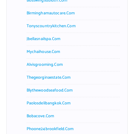
Bosswingsduluth.com
Birminghamautocare.com
Tonyscountrykitchen.com
Jbellasnailspa.com
Mychaihouse.com
Alvisgrooming.com
Thegeorginaestate.com
Blythewoodseafood.com
Paolosdelibangkok.com
Bobacove.com
Phoone24brookfield.com