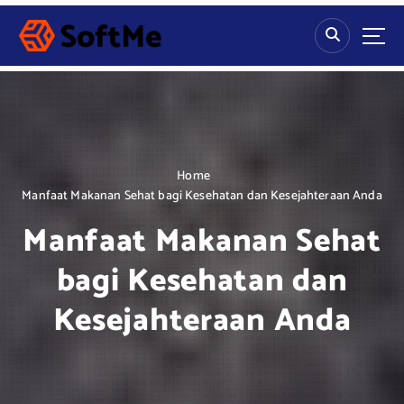
S
k
i
p
t
o
c
o
n
Home
t
Manfaat Makanan Sehat bagi Kesehatan dan Kesejahteraan Anda
e
Manfaat Makanan Sehat
n
t
bagi Kesehatan dan
Kesejahteraan Anda