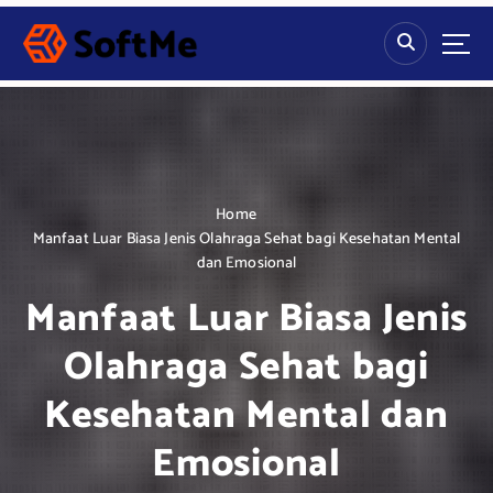
S
k
i
p
t
o
c
o
n
Home
t
Manfaat Luar Biasa Jenis Olahraga Sehat bagi Kesehatan Mental
e
dan Emosional
n
Manfaat Luar Biasa Jenis
t
Olahraga Sehat bagi
Kesehatan Mental dan
Emosional