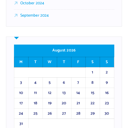
October 2024
September 2024
August 2026
M
T
W
T
F
S
S
1
2
3
4
5
6
7
8
9
10
11
12
13
14
15
16
17
18
19
20
21
22
23
24
25
26
27
28
29
30
31