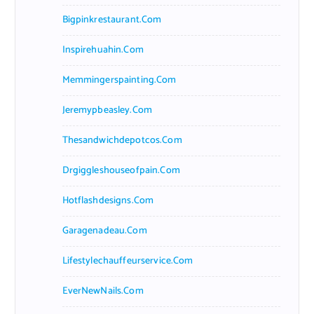
Bigpinkrestaurant.com
Inspirehuahin.com
Memmingerspainting.com
Jeremypbeasley.com
Thesandwichdepotcos.com
Drgiggleshouseofpain.com
Hotflashdesigns.com
Garagenadeau.com
Lifestylechauffeurservice.com
EverNewNails.com