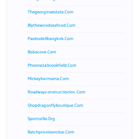
Thegeorginaestate.com
Blythewoodseafood.com
Paolosdelibangkok.com
Bobacove.com
Phoone24brookfield.com
Mickeybarmama.com
Roadwayconstructioninc.com
Shopdragonflyboutique.com
Sportszilla.org
Batchprovisionsbar.com