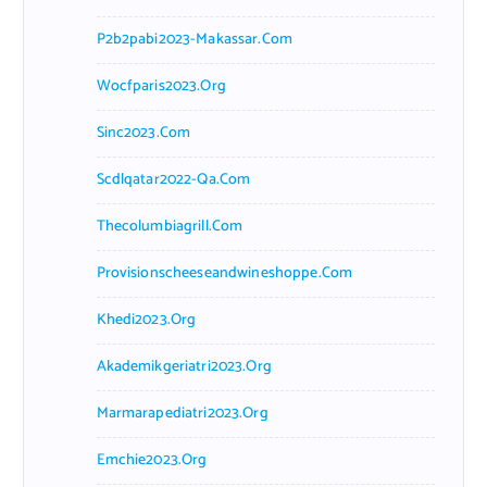
P2b2pabi2023-Makassar.com
Wocfparis2023.org
Sinc2023.com
Scdlqatar2022-Qa.com
Thecolumbiagrill.com
Provisionscheeseandwineshoppe.com
Khedi2023.org
Akademikgeriatri2023.org
Marmarapediatri2023.org
Emchie2023.org