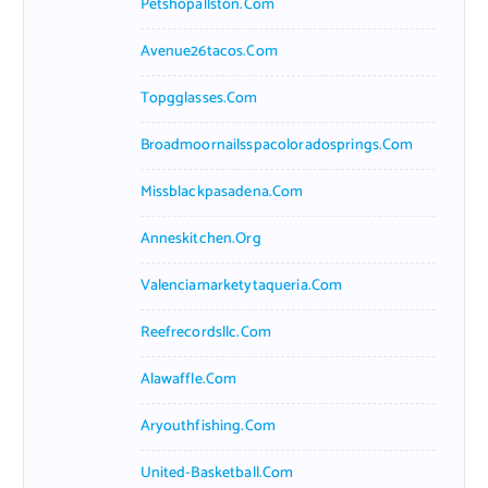
Petshopallston.com
Avenue26tacos.com
Topgglasses.com
Broadmoornailsspacoloradosprings.com
Missblackpasadena.com
Anneskitchen.org
Valenciamarketytaqueria.com
Reefrecordsllc.com
Alawaffle.com
Aryouthfishing.com
United-Basketball.com