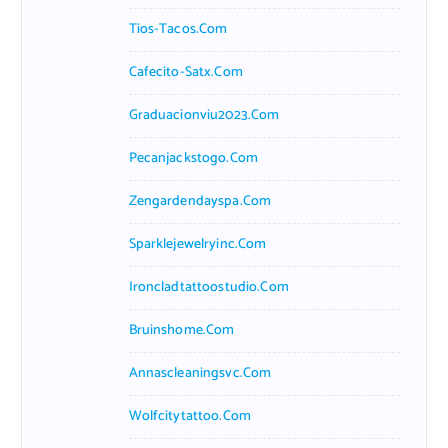
Tios-Tacos.com
Cafecito-Satx.com
Graduacionviu2023.com
Pecanjackstogo.com
Zengardendayspa.com
Sparklejewelryinc.com
Ironcladtattoostudio.com
Bruinshome.com
Annascleaningsvc.com
Wolfcitytattoo.com