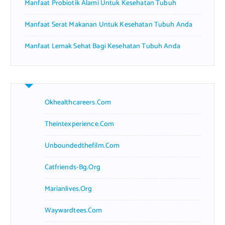
Manfaat Probiotik Alami Untuk Kesehatan Tubuh
Manfaat Serat Makanan Untuk Kesehatan Tubuh Anda
Manfaat Lemak Sehat Bagi Kesehatan Tubuh Anda
Okhealthcareers.com
Theintexperience.com
Unboundedthefilm.com
Catfriends-Bg.org
Marianlives.org
Waywardtees.com