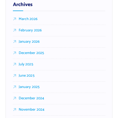
Archives
March 2026
February 2026
January 2026
December 2025
July 2025
June 2025
January 2025
December 2024
November 2024