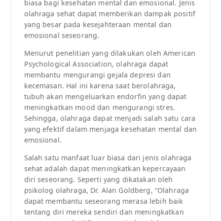
biasa bagi kesehatan mental dan emosional. Jenis
olahraga sehat dapat memberikan dampak positif
yang besar pada kesejahteraan mental dan
emosional seseorang.
Menurut penelitian yang dilakukan oleh American
Psychological Association, olahraga dapat
membantu mengurangi gejala depresi dan
kecemasan. Hal ini karena saat berolahraga,
tubuh akan mengeluarkan endorfin yang dapat
meningkatkan mood dan mengurangi stres.
Sehingga, olahraga dapat menjadi salah satu cara
yang efektif dalam menjaga kesehatan mental dan
emosional.
Salah satu manfaat luar biasa dari jenis olahraga
sehat adalah dapat meningkatkan kepercayaan
diri seseorang. Seperti yang dikatakan oleh
psikolog olahraga, Dr. Alan Goldberg, “Olahraga
dapat membantu seseorang merasa lebih baik
tentang diri mereka sendiri dan meningkatkan