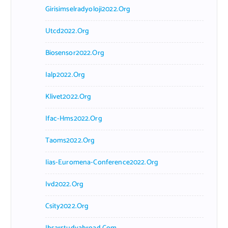
Girisimselradyoloji2022.org
Utcd2022.org
Biosensor2022.org
Ialp2022.org
Klivet2022.org
Ifac-Hms2022.org
Taoms2022.org
Iias-Euromena-Conference2022.org
Ivd2022.org
Csity2022.org