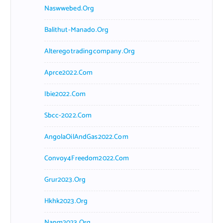
Naswwebed.org
Balithut-Manado.org
Alteregotradingcompany.org
Aprce2022.com
Ibie2022.com
Sbcc-2022.com
AngolaOilAndGas2022.com
Convoy4Freedom2022.com
Grur2023.org
Hkhk2023.org
Napm2023.org