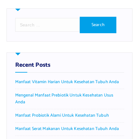
S
e
a
r
c
h
f
Recent Posts
o
r
Manfaat Vitamin Harian Untuk Kesehatan Tubuh Anda
:
Mengenal Manfaat Prebiotik Untuk Kesehatan Usus
Anda
Manfaat Probiotik Alami Untuk Kesehatan Tubuh
Manfaat Serat Makanan Untuk Kesehatan Tubuh Anda