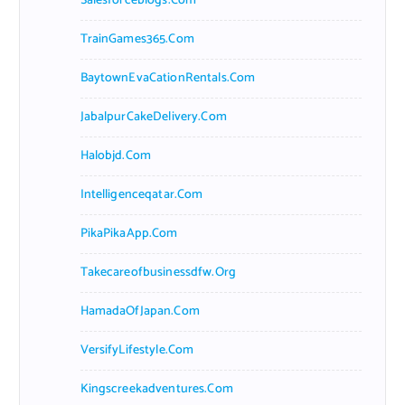
Salesforceblogs.com
TrainGames365.com
BaytownEvaCationRentals.com
JabalpurCakeDelivery.com
Halobjd.com
Intelligenceqatar.com
PikaPikaApp.com
Takecareofbusinessdfw.org
HamadaOfJapan.com
VersifyLifestyle.com
Kingscreekadventures.com