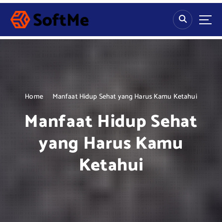
S
k
i
p
t
o
c
o
n
Home
Manfaat Hidup Sehat yang Harus Kamu Ketahui
t
Manfaat Hidup Sehat
e
n
yang Harus Kamu
t
Ketahui