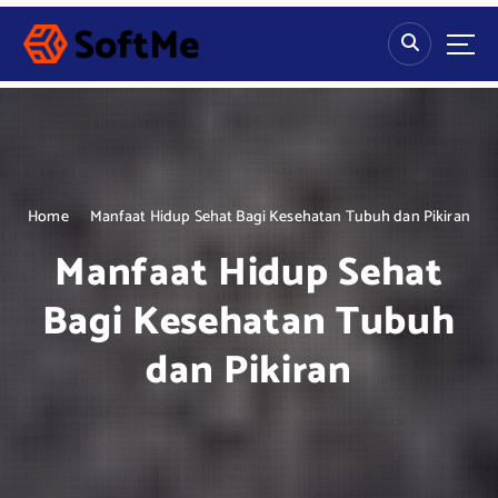
S
k
i
p
t
o
c
o
n
Home
Manfaat Hidup Sehat Bagi Kesehatan Tubuh dan Pikiran
t
Manfaat Hidup Sehat
e
n
Bagi Kesehatan Tubuh
t
dan Pikiran