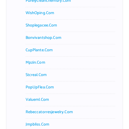
Purelycleanchemdry.com
WishOping.com
Shoplegacee.com
Bonvivantshop.com
CupPlante.com
Mpzin.com
Stcreal.com
PopUpFlea.com
Valueml.com
Rebeccatorresjewelry.com
Jmpbliss.com