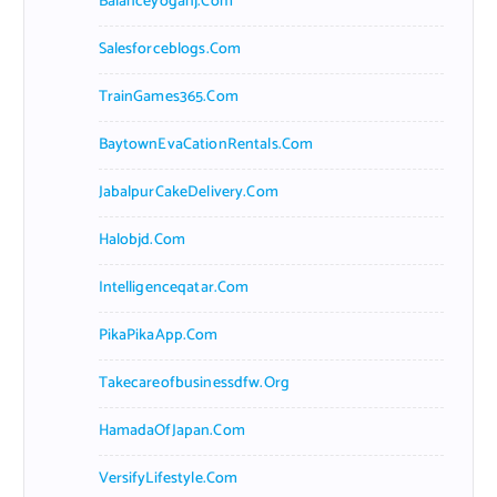
Balanceyoganj.com
Salesforceblogs.com
TrainGames365.com
BaytownEvaCationRentals.com
JabalpurCakeDelivery.com
Halobjd.com
Intelligenceqatar.com
PikaPikaApp.com
Takecareofbusinessdfw.org
HamadaOfJapan.com
VersifyLifestyle.com