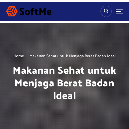
S
k
i
p
t
o
c
o
n
Home
Makanan Sehat untuk Menjaga Berat Badan Ideal
t
Makanan Sehat untuk
e
n
Menjaga Berat Badan
t
Ideal