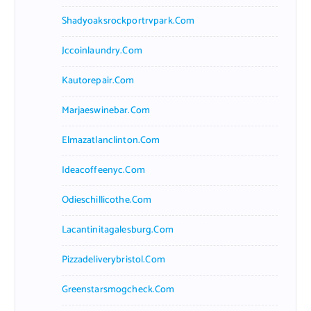
Shadyoaksrockportrvpark.com
Jccoinlaundry.com
Kautorepair.com
Marjaeswinebar.com
Elmazatlanclinton.com
Ideacoffeenyc.com
Odieschillicothe.com
Lacantinitagalesburg.com
Pizzadeliverybristol.com
Greenstarsmogcheck.com