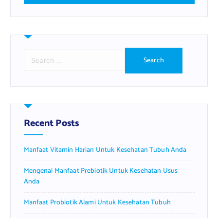
S
e
a
r
c
h
f
Recent Posts
o
r
Manfaat Vitamin Harian Untuk Kesehatan Tubuh Anda
:
Mengenal Manfaat Prebiotik Untuk Kesehatan Usus
Anda
Manfaat Probiotik Alami Untuk Kesehatan Tubuh