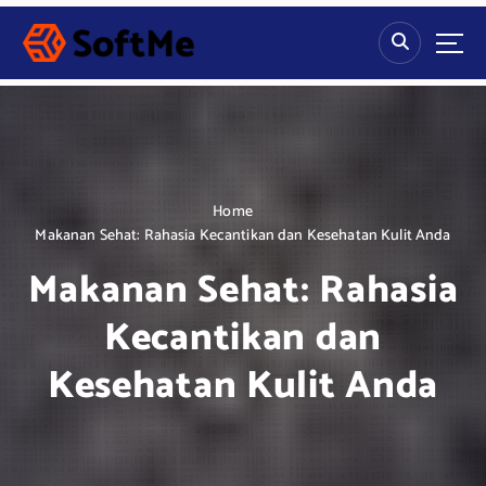
S
k
i
p
t
o
c
o
n
Home
t
Makanan Sehat: Rahasia Kecantikan dan Kesehatan Kulit Anda
e
Makanan Sehat: Rahasia
n
t
Kecantikan dan
Kesehatan Kulit Anda