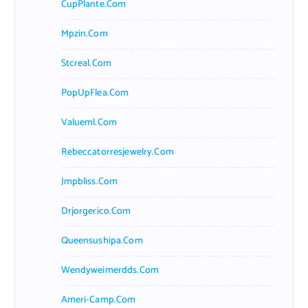
CupPlante.com
Mpzin.com
Stcreal.com
PopUpFlea.com
Valueml.com
Rebeccatorresjewelry.com
Jmpbliss.com
Drjorgerico.com
Queensushipa.com
Wendyweimerdds.com
Ameri-Camp.com