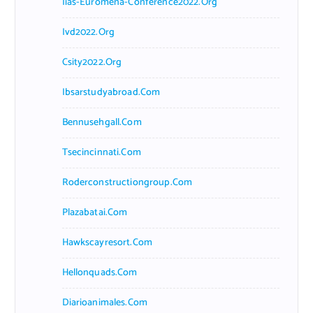
Iias-Euromena-Conference2022.org
Ivd2022.org
Csity2022.org
Ibsarstudyabroad.com
Bennusehgall.com
Tsecincinnati.com
Roderconstructiongroup.com
Plazabatai.com
Hawkscayresort.com
Hellonquads.com
Diarioanimales.com