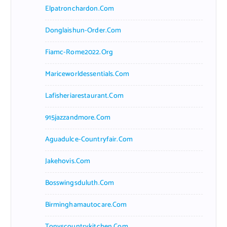
Elpatronchardon.com
Donglaishun-Order.com
Fiamc-Rome2022.org
Mariceworldessentials.com
Lafisheriarestaurant.com
915jazzandmore.com
Aguadulce-Countryfair.com
Jakehovis.com
Bosswingsduluth.com
Birminghamautocare.com
Tonyscountrykitchen.com