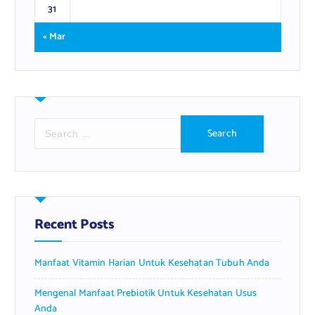
31
« Mar
S
e
a
r
c
h
f
Recent Posts
o
r
Manfaat Vitamin Harian Untuk Kesehatan Tubuh Anda
:
Mengenal Manfaat Prebiotik Untuk Kesehatan Usus
Anda