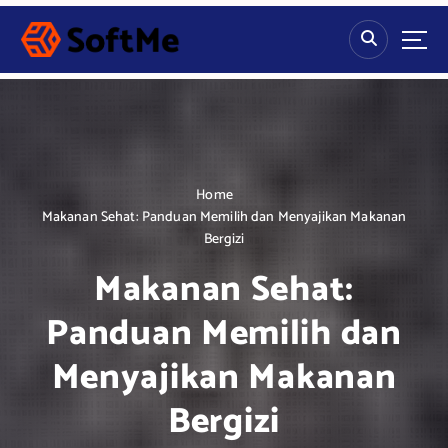
S
k
i
p
t
o
c
o
n
Home
t
Makanan Sehat: Panduan Memilih dan Menyajikan Makanan
e
Bergizi
n
Makanan Sehat:
t
Panduan Memilih dan
Menyajikan Makanan
Bergizi