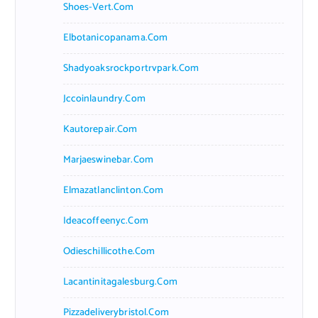
Shoes-Vert.com
Elbotanicopanama.com
Shadyoaksrockportrvpark.com
Jccoinlaundry.com
Kautorepair.com
Marjaeswinebar.com
Elmazatlanclinton.com
Ideacoffeenyc.com
Odieschillicothe.com
Lacantinitagalesburg.com
Pizzadeliverybristol.com