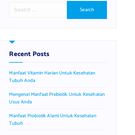
S
e
a
r
c
h
f
Recent Posts
o
r
Manfaat Vitamin Harian Untuk Kesehatan
:
Tubuh Anda
Mengenal Manfaat Prebiotik Untuk Kesehatan
Usus Anda
Manfaat Probiotik Alami Untuk Kesehatan
Tubuh