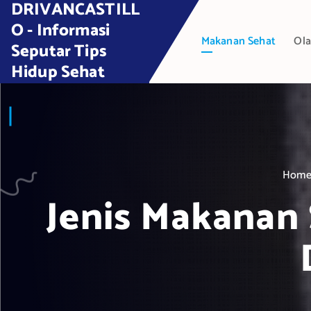
DRIVANCASTILL
S
k
O - Informasi
Makanan Sehat
Ola
i
Seputar Tips
p
Hidup Sehat
t
o
c
o
n
t
Hom
e
Jenis Makanan
n
t