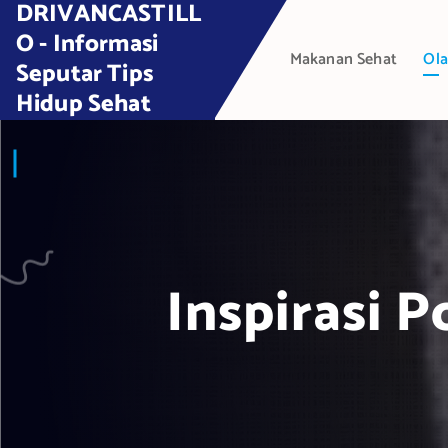
DRIVANCASTILL
S
k
O - Informasi
Makanan Sehat
Ola
i
Seputar Tips
p
Hidup Sehat
t
o
c
o
n
t
e
Inspirasi P
n
t