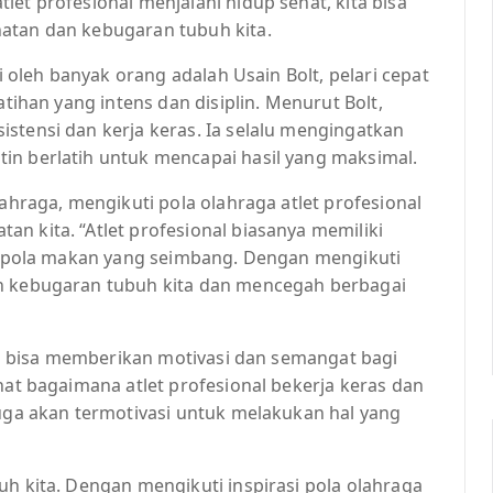
et profesional menjalani hidup sehat, kita bisa
atan dan kebugaran tubuh kita.
si oleh banyak orang adalah Usain Bolt, pelari cepat
atihan yang intens dan disiplin. Menurut Bolt,
stensi dan kerja keras. Ia selalu mengingatkan
in berlatih untuk mencapai hasil yang maksimal.
lahraga, mengikuti pola olahraga atlet profesional
n kita. “Atlet profesional biasanya memiliki
rta pola makan yang seimbang. Dengan mengikuti
an kebugaran tubuh kita dan mencegah berbagai
uga bisa memberikan motivasi dan semangat bagi
hat bagaimana atlet profesional bekerja keras dan
juga akan termotivasi untuk melakukan hal yang
uh kita. Dengan mengikuti inspirasi pola olahraga