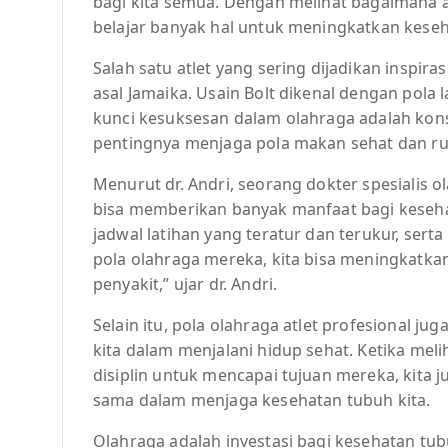
bagi kita semua. Dengan melihat bagaimana atl
belajar banyak hal untuk meningkatkan keseh
Salah satu atlet yang sering dijadikan inspira
asal Jamaika. Usain Bolt dikenal dengan pola l
kunci kesuksesan dalam olahraga adalah konsi
pentingnya menjaga pola makan sehat dan rut
Menurut dr. Andri, seorang dokter spesialis o
bisa memberikan banyak manfaat bagi kesehata
jadwal latihan yang teratur dan terukur, se
pola olahraga mereka, kita bisa meningkatk
penyakit,” ujar dr. Andri.
Selain itu, pola olahraga atlet profesional j
kita dalam menjalani hidup sehat. Ketika meli
disiplin untuk mencapai tujuan mereka, kita 
sama dalam menjaga kesehatan tubuh kita.
Olahraga adalah investasi bagi kesehatan tub