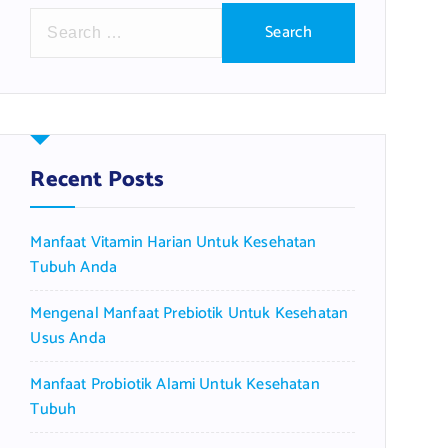
S
e
a
r
c
h
f
Recent Posts
o
r
Manfaat Vitamin Harian Untuk Kesehatan
:
Tubuh Anda
Mengenal Manfaat Prebiotik Untuk Kesehatan
Usus Anda
Manfaat Probiotik Alami Untuk Kesehatan
Tubuh