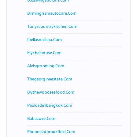
Bosswingsduluth.com
Birminghamautocare.com
Tonyscountrykitchen.com
Jbellasnailspa.com
Mychaihouse.com
Alvisgrooming.com
Thegeorginaestate.com
Blythewoodseafood.com
Paolosdelibangkok.com
Bobacove.com
Phoone24brookfield.com