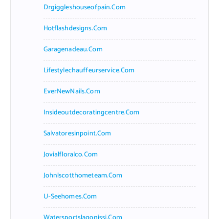
Drgiggleshouseofpain.com
Hotflashdesigns.com
Garagenadeau.com
Lifestylechauffeurservice.com
EverNewNails.com
Insideoutdecoratingcentre.com
Salvatoresinpoint.com
Jovialfloralco.com
Johnlscotthometeam.com
U-Seehomes.com
Watersportslagonissi.com