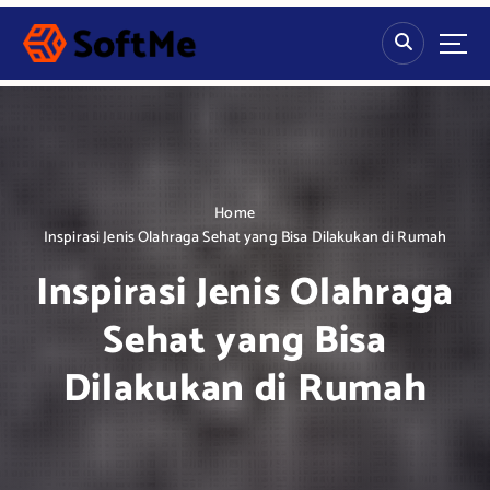
S
k
i
p
t
o
c
o
n
Home
t
Inspirasi Jenis Olahraga Sehat yang Bisa Dilakukan di Rumah
e
Inspirasi Jenis Olahraga
n
t
Sehat yang Bisa
Dilakukan di Rumah