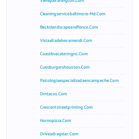
Vwrepairarlington.com
Cleaningservicebaltimore-Md.com
Beckslandscapeandfence.com
Vistaaltadelveramendi.com
Coastlinecateringnc.com
Cuesburgershouston.com
Psicologiaespecializadaencampeche.com
Dmtacos.com
Crescentstreetprinting.com
Hornopizza.com
Driveadragster.com