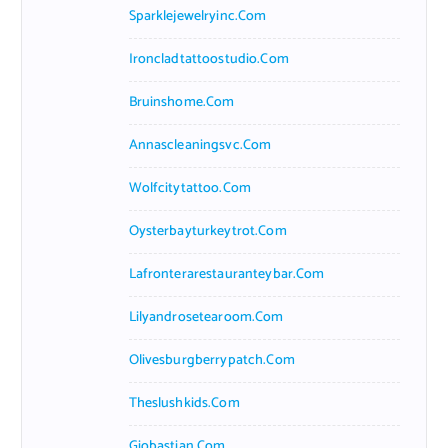
Sparklejewelryinc.com
Ironcladtattoostudio.com
Bruinshome.com
Annascleaningsvc.com
Wolfcitytattoo.com
Oysterbayturkeytrot.com
Lafronterarestauranteybar.com
Lilyandrosetearoom.com
Olivesburgberrypatch.com
Theslushkids.com
Giobastian.com