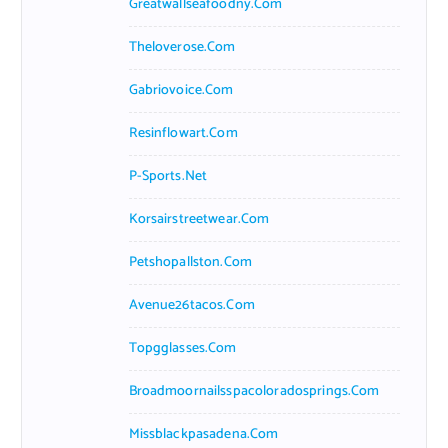
Greatwallseafoodny.com
Theloverose.com
Gabriovoice.com
Resinflowart.com
P-Sports.net
Korsairstreetwear.com
Petshopallston.com
Avenue26tacos.com
Topgglasses.com
Broadmoornailsspacoloradosprings.com
Missblackpasadena.com