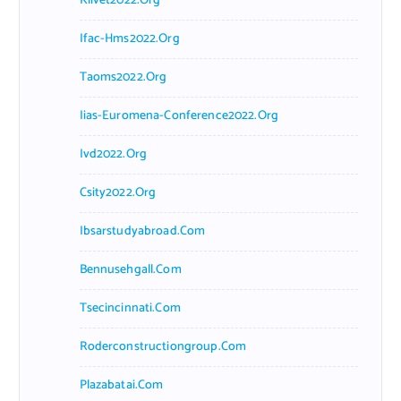
Klivet2022.org
Ifac-Hms2022.org
Taoms2022.org
Iias-Euromena-Conference2022.org
Ivd2022.org
Csity2022.org
Ibsarstudyabroad.com
Bennusehgall.com
Tsecincinnati.com
Roderconstructiongroup.com
Plazabatai.com