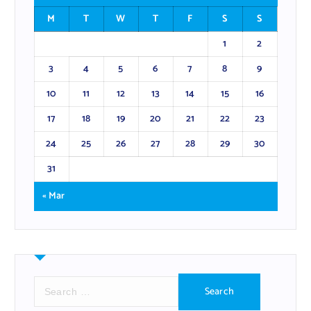
M
T
W
T
F
S
S
1
2
3
4
5
6
7
8
9
10
11
12
13
14
15
16
17
18
19
20
21
22
23
24
25
26
27
28
29
30
31
« Mar
S
e