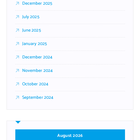
December 2025
July 2025
June 2025
January 2025
December 2024
November 2024
October 2024
September 2024
August 2026