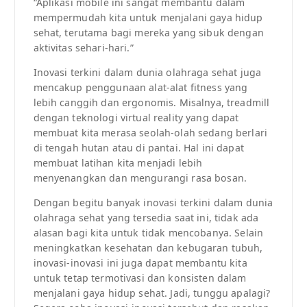
“Aplikasi mobile ini sangat membantu dalam
mempermudah kita untuk menjalani gaya hidup
sehat, terutama bagi mereka yang sibuk dengan
aktivitas sehari-hari.”
Inovasi terkini dalam dunia olahraga sehat juga
mencakup penggunaan alat-alat fitness yang
lebih canggih dan ergonomis. Misalnya, treadmill
dengan teknologi virtual reality yang dapat
membuat kita merasa seolah-olah sedang berlari
di tengah hutan atau di pantai. Hal ini dapat
membuat latihan kita menjadi lebih
menyenangkan dan mengurangi rasa bosan.
Dengan begitu banyak inovasi terkini dalam dunia
olahraga sehat yang tersedia saat ini, tidak ada
alasan bagi kita untuk tidak mencobanya. Selain
meningkatkan kesehatan dan kebugaran tubuh,
inovasi-inovasi ini juga dapat membantu kita
untuk tetap termotivasi dan konsisten dalam
menjalani gaya hidup sehat. Jadi, tunggu apalagi?