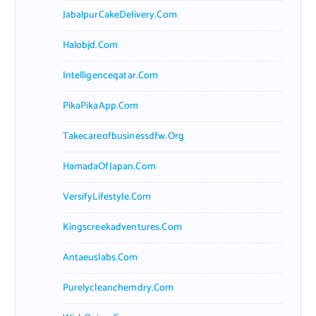
JabalpurCakeDelivery.com
Halobjd.com
Intelligenceqatar.com
PikaPikaApp.com
Takecareofbusinessdfw.org
HamadaOfJapan.com
VersifyLifestyle.com
Kingscreekadventures.com
Antaeuslabs.com
Purelycleanchemdry.com