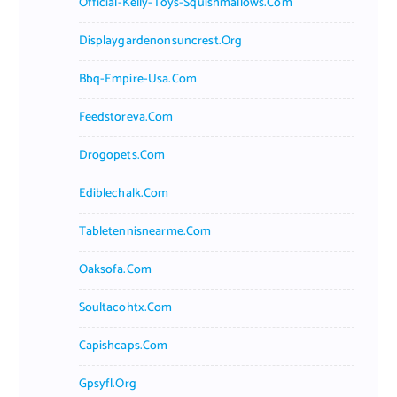
Official-Kelly-Toys-Squishmallows.com
Displaygardenonsuncrest.org
Bbq-Empire-Usa.com
Feedstoreva.com
Drogopets.com
Ediblechalk.com
Tabletennisnearme.com
Oaksofa.com
Soultacohtx.com
Capishcaps.com
Gpsyfl.org