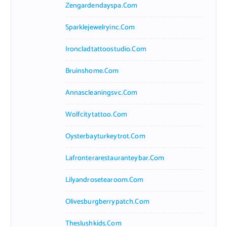
Zengardendayspa.com
Sparklejewelryinc.com
Ironcladtattoostudio.com
Bruinshome.com
Annascleaningsvc.com
Wolfcitytattoo.com
Oysterbayturkeytrot.com
Lafronterarestauranteybar.com
Lilyandrosetearoom.com
Olivesburgberrypatch.com
Theslushkids.com