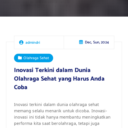
Dec, Sun, 2024
admindri
Olahraga Sehat
Inovasi Terkini dalam Dunia
Olahraga Sehat yang Harus Anda
Coba
Inovasi terkini dalam dunia olahraga sehat
memang selalu menarik untuk dicoba. Inovasi-
inovasi ini tidak hanya membantu meningkatkan
performa kita saat berolahraga, tetapi juga