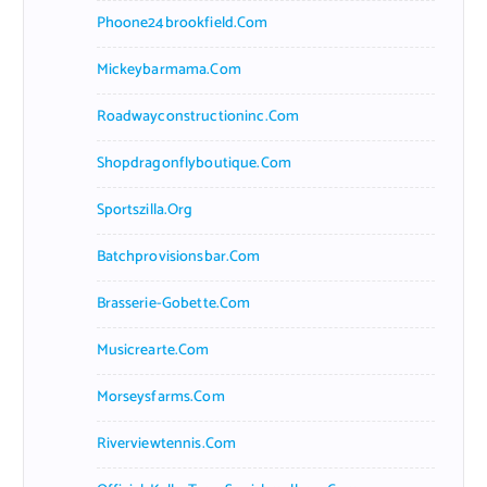
Phoone24brookfield.com
Mickeybarmama.com
Roadwayconstructioninc.com
Shopdragonflyboutique.com
Sportszilla.org
Batchprovisionsbar.com
Brasserie-Gobette.com
Musicrearte.com
Morseysfarms.com
Riverviewtennis.com