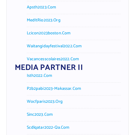
Apsth2023.com
MedItRio2023.org
Lcicon2023boston.com
Waitangidayfestival2022.com
Vacancesscolaires2022.com
MEDIA PARTNER II
Isth2022.com
P2b2pabi2023-Makassar.com
Wocfparis2023.org
Sinc2023.com
Scdlqatar2022-Qa.com