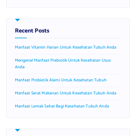
a
r
c
h
f
Recent Posts
o
r
Manfaat Vitamin Harian Untuk Kesehatan Tubuh Anda
:
Mengenal Manfaat Prebiotik Untuk Kesehatan Usus
Anda
Manfaat Probiotik Alami Untuk Kesehatan Tubuh
Manfaat Serat Makanan Untuk Kesehatan Tubuh Anda
Manfaat Lemak Sehat Bagi Kesehatan Tubuh Anda