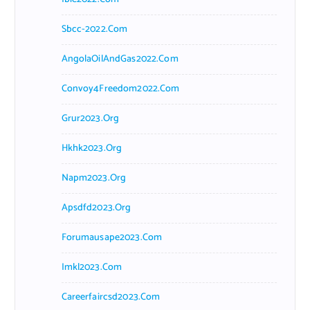
Sbcc-2022.com
AngolaOilAndGas2022.com
Convoy4Freedom2022.com
Grur2023.org
Hkhk2023.org
Napm2023.org
Apsdfd2023.org
Forumausape2023.com
Imkl2023.com
Careerfaircsd2023.com