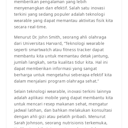
memberikan pengalaman yang lebih
menyenangkan dan efektif. Salah satu inovasi
terkini yang sedang populer adalah teknologi
wearable yang dapat memantau aktivitas fisik kita
secara real-time.
Menurut Dr. John Smith, seorang ahli olahraga
dari Universitas Harvard, “Teknologi wearable
seperti smartwatch atau fitness tracker dapat
membantu kita untuk memantau detak jantung,
jumlah langkah, serta kualitas tidur kita. Hal ini
dapat memberikan informasi yang sangat
berharga untuk mengetahui seberapa efektif kita
dalam menjalani program olahraga sehat.”
Selain teknologi wearable, inovasi terkini lainnya
adalah aplikasi mobile yang dapat membantu kita
untuk mencari resep makanan sehat, mengatur
jadwal latihan, dan bahkan melakukan konsultasi
dengan ahli gizi atau pelatih pribadi. Menurut
Sarah Johnson, seorang nutrisionis terkemuka,