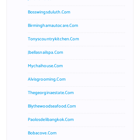
Bosswingsduluth.com
Birminghamautocare.com
Tonyscountrykitchen.com
Jbellasnailspa.com
Mychaihouse.com
Alvisgrooming.com
Thegeorginaestate.com
Blythewoodseafood.com
Paolosdelibangkok.com
Bobacove.com