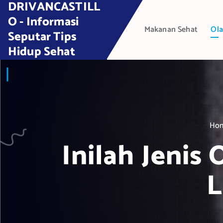
DRIVANCASTILL
S
k
O - Informasi
Makanan Sehat
Ola
i
Seputar Tips
p
Hidup Sehat
t
o
c
o
n
t
Ho
e
Inilah Jenis
n
t
L