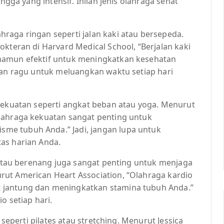
ingga yang intensif. Inilah jenis olahraga sehat
raga ringan seperti jalan kaki atau bersepeda.
okteran di Harvard Medical School, “Berjalan kaki
namun efektif untuk meningkatkan kesehatan
gan ragu untuk meluangkan waktu setiap hari
 kekuatan seperti angkat beban atau yoga. Menurut
lahraga kekuatan sangat penting untuk
me tubuh Anda.” Jadi, jangan lupa untuk
as harian Anda.
i atau berenang juga sangat penting untuk menjaga
ut American Heart Association, “Olahraga kardio
 jantung dan meningkatkan stamina tubuh Anda.”
o setiap hari.
 seperti pilates atau stretching. Menurut Jessica