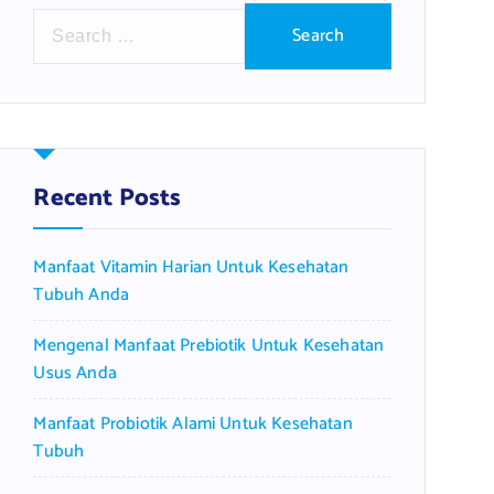
S
e
a
r
c
h
f
Recent Posts
o
r
Manfaat Vitamin Harian Untuk Kesehatan
:
Tubuh Anda
Mengenal Manfaat Prebiotik Untuk Kesehatan
Usus Anda
Manfaat Probiotik Alami Untuk Kesehatan
Tubuh