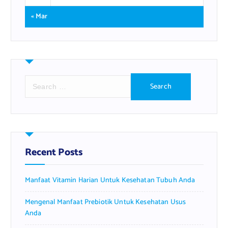
« Mar
S
e
a
r
c
h
f
Recent Posts
o
r
Manfaat Vitamin Harian Untuk Kesehatan Tubuh Anda
:
Mengenal Manfaat Prebiotik Untuk Kesehatan Usus
Anda