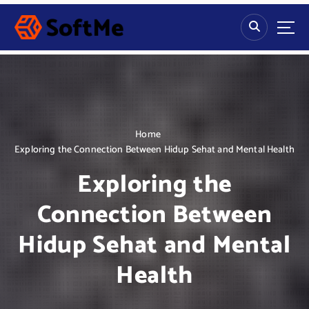
S
k
i
p
t
o
c
o
n
Home
t
Exploring the Connection Between Hidup Sehat and Mental Health
e
Exploring the
n
t
Connection Between
Hidup Sehat and Mental
Health