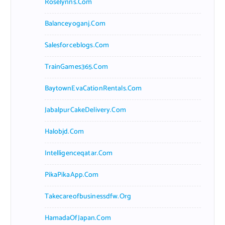
Roselynns.com
Balanceyoganj.com
Salesforceblogs.com
TrainGames365.com
BaytownEvaCationRentals.com
JabalpurCakeDelivery.com
Halobjd.com
Intelligenceqatar.com
PikaPikaApp.com
Takecareofbusinessdfw.org
HamadaOfJapan.com