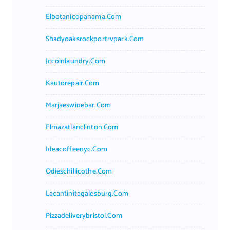
Elbotanicopanama.com
Shadyoaksrockportrvpark.com
Jccoinlaundry.com
Kautorepair.com
Marjaeswinebar.com
Elmazatlanclinton.com
Ideacoffeenyc.com
Odieschillicothe.com
Lacantinitagalesburg.com
Pizzadeliverybristol.com