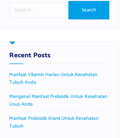
S
e
a
r
c
h
f
Recent Posts
o
r
Manfaat Vitamin Harian Untuk Kesehatan
:
Tubuh Anda
Mengenal Manfaat Prebiotik Untuk Kesehatan
Usus Anda
Manfaat Probiotik Alami Untuk Kesehatan
Tubuh