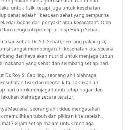
penting dalam menjaga kesehatan tubuh dan
erlaku untuk fisik, tetapi juga untuk kesehatan
dup sehat adalah “keadaan sehat yang sempurna
 sekedar bebas dari penyakit atau kecacatan”. Oleh
 dan mengikuti prinsip-prinsip Hidup Sehat.
akan sehat. Dr. Siti Setiati, seorang pakar gizi,
msi sangat mempengaruhi kesehatan kita secara
mbang dan kaya akan nutrisi untuk menjaga tubuh
si makanan yang sehat dan seimbang setiap hari.
 Dr. Roy S. Capiling, seorang ahli olahraga,
esehatan fisik dan mental kita. Lakukanlah
iap hari untuk menjaga tubuh tetap bugar dan
 lakukan olahraga secara teratur.
ditya Maulana, seorang ahli tidur, mengatakan
k memulihkan tubuh dan pikiran kita setelah
inimal 7-8 jam setiap malam untuk menjaga