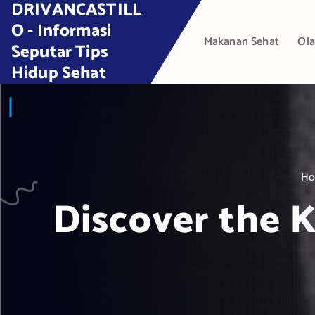
DRIVANCASTILL
S
k
O - Informasi
Makanan Sehat
Ola
i
Seputar Tips
p
Hidup Sehat
t
o
c
o
n
t
H
e
Discover the K
n
t