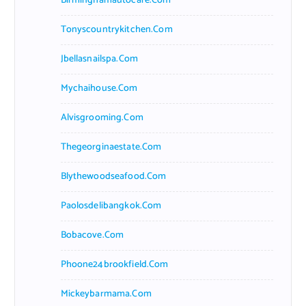
Birminghamautocare.com
Tonyscountrykitchen.com
Jbellasnailspa.com
Mychaihouse.com
Alvisgrooming.com
Thegeorginaestate.com
Blythewoodseafood.com
Paolosdelibangkok.com
Bobacove.com
Phoone24brookfield.com
Mickeybarmama.com