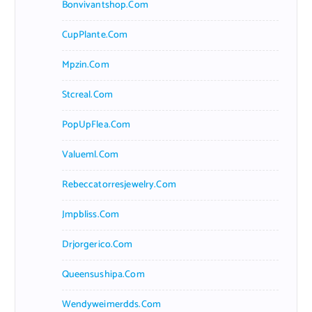
Bonvivantshop.com
CupPlante.com
Mpzin.com
Stcreal.com
PopUpFlea.com
Valueml.com
Rebeccatorresjewelry.com
Jmpbliss.com
Drjorgerico.com
Queensushipa.com
Wendyweimerdds.com