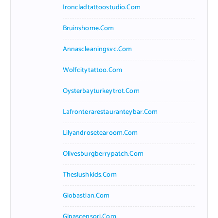
Ironcladtattoostudio.com
Bruinshome.com
Annascleaningsvc.com
Wolfcitytattoo.com
Oysterbayturkeytrot.com
Lafronterarestauranteybar.com
Lilyandrosetearoom.com
Olivesburgberrypatch.com
Theslushkids.com
Giobastian.com
Glpascensori.com