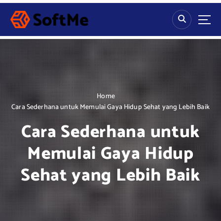
S
k
i
p
t
o
c
o
n
Home
t
Cara Sederhana untuk Memulai Gaya Hidup Sehat yang Lebih Baik
e
Cara Sederhana untuk
n
t
Memulai Gaya Hidup
Sehat yang Lebih Baik