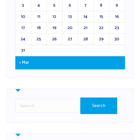
3
4
5
6
7
8
9
10
11
12
13
14
15
16
17
18
19
20
21
22
23
24
25
26
27
28
29
30
31
« Mar
S
e
a
r
c
h