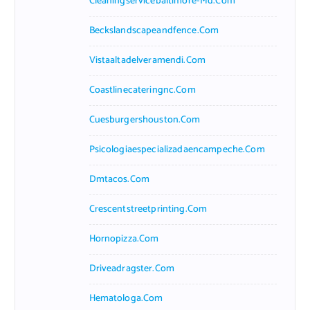
Cleaningservicebaltimore-Md.com
Beckslandscapeandfence.com
Vistaaltadelveramendi.com
Coastlinecateringnc.com
Cuesburgershouston.com
Psicologiaespecializadaencampeche.com
Dmtacos.com
Crescentstreetprinting.com
Hornopizza.com
Driveadragster.com
Hematologa.com