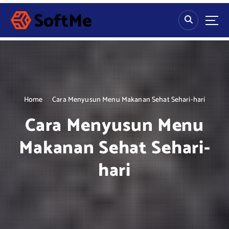
S
k
i
p
t
o
c
o
n
Home
Cara Menyusun Menu Makanan Sehat Sehari-hari
t
Cara Menyusun Menu
e
n
Makanan Sehat Sehari-
t
hari