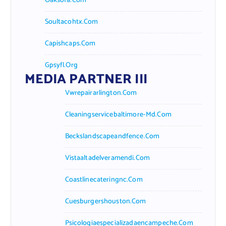
Oaksofa.com
Soultacohtx.com
Capishcaps.com
Gpsyfl.org
MEDIA PARTNER III
Vwrepairarlington.com
Cleaningservicebaltimore-Md.com
Beckslandscapeandfence.com
Vistaaltadelveramendi.com
Coastlinecateringnc.com
Cuesburgershouston.com
Psicologiaespecializadaencampeche.com