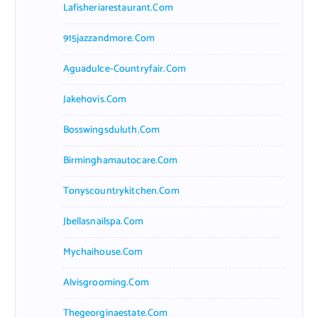
Lafisheriarestaurant.com
915jazzandmore.com
Aguadulce-Countryfair.com
Jakehovis.com
Bosswingsduluth.com
Birminghamautocare.com
Tonyscountrykitchen.com
Jbellasnailspa.com
Mychaihouse.com
Alvisgrooming.com
Thegeorginaestate.com