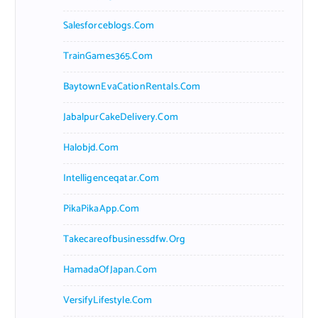
Salesforceblogs.com
TrainGames365.com
BaytownEvaCationRentals.com
JabalpurCakeDelivery.com
Halobjd.com
Intelligenceqatar.com
PikaPikaApp.com
Takecareofbusinessdfw.org
HamadaOfJapan.com
VersifyLifestyle.com