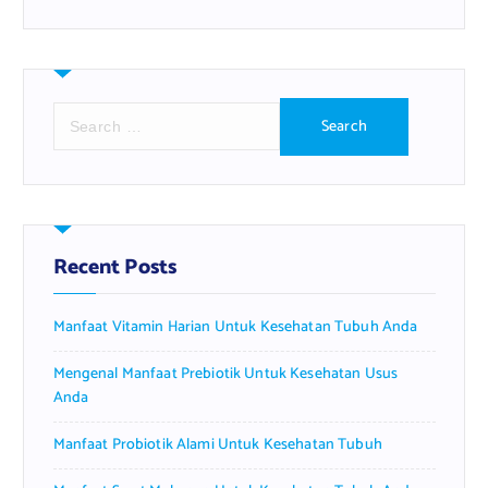
S
e
a
r
c
h
f
Recent Posts
o
r
Manfaat Vitamin Harian Untuk Kesehatan Tubuh Anda
:
Mengenal Manfaat Prebiotik Untuk Kesehatan Usus
Anda
Manfaat Probiotik Alami Untuk Kesehatan Tubuh