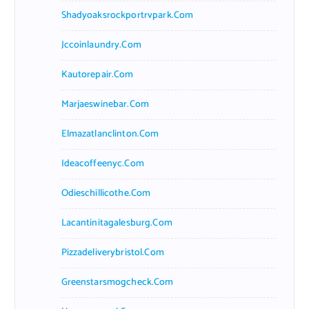
Shadyoaksrockportrvpark.com
Jccoinlaundry.com
Kautorepair.com
Marjaeswinebar.com
Elmazatlanclinton.com
Ideacoffeenyc.com
Odieschillicothe.com
Lacantinitagalesburg.com
Pizzadeliverybristol.com
Greenstarsmogcheck.com