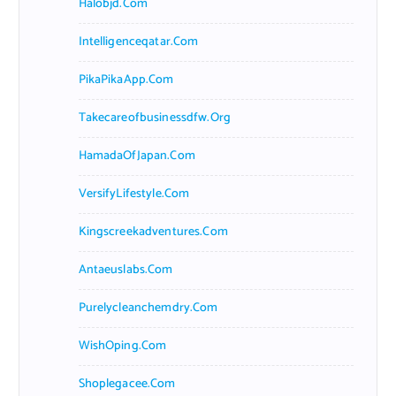
Halobjd.com
Intelligenceqatar.com
PikaPikaApp.com
Takecareofbusinessdfw.org
HamadaOfJapan.com
VersifyLifestyle.com
Kingscreekadventures.com
Antaeuslabs.com
Purelycleanchemdry.com
WishOping.com
Shoplegacee.com