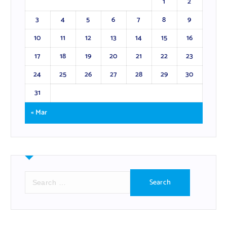
1
2
3
4
5
6
7
8
9
10
11
12
13
14
15
16
17
18
19
20
21
22
23
24
25
26
27
28
29
30
31
« Mar
S
e
a
r
c