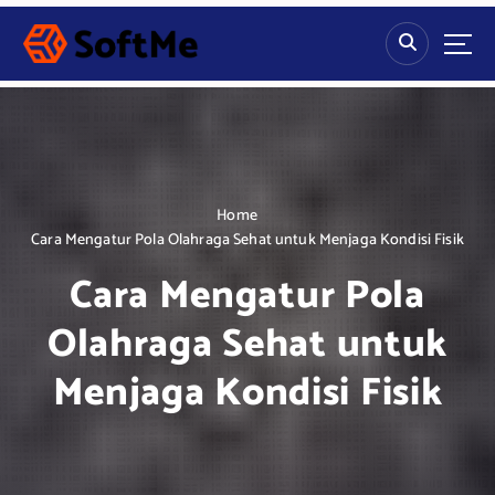
S
k
i
p
t
o
c
o
n
Home
t
Cara Mengatur Pola Olahraga Sehat untuk Menjaga Kondisi Fisik
e
Cara Mengatur Pola
n
t
Olahraga Sehat untuk
Menjaga Kondisi Fisik