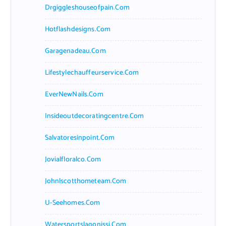
Drgiggleshouseofpain.com
Hotflashdesigns.com
Garagenadeau.com
Lifestylechauffeurservice.com
EverNewNails.com
Insideoutdecoratingcentre.com
Salvatoresinpoint.com
Jovialfloralco.com
Johnlscotthometeam.com
U-Seehomes.com
Watersportslagonissi.com