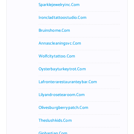
Sparklejewelryinc.com
Ironcladtattoostudio.com
Bruinshome.com
Annascleaningsvc.com
Wolfcitytattoo.com
Oysterbayturkeytrot.com
Lafronterarestauranteybar.com
Lilyandrosetearoom.com
Olivesburgberrypatch.com
Theslushkids.com
Giobastian.com