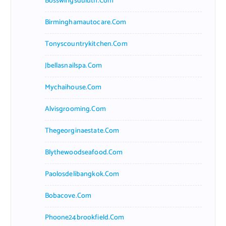
Bosswingsduluth.com
Birminghamautocare.com
Tonyscountrykitchen.com
Jbellasnailspa.com
Mychaihouse.com
Alvisgrooming.com
Thegeorginaestate.com
Blythewoodseafood.com
Paolosdelibangkok.com
Bobacove.com
Phoone24brookfield.com