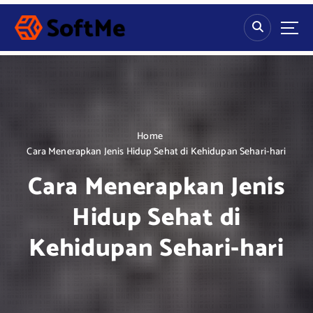
S
k
i
p
t
o
c
o
n
Home
t
Cara Menerapkan Jenis Hidup Sehat di Kehidupan Sehari-hari
e
Cara Menerapkan Jenis
n
t
Hidup Sehat di
Kehidupan Sehari-hari