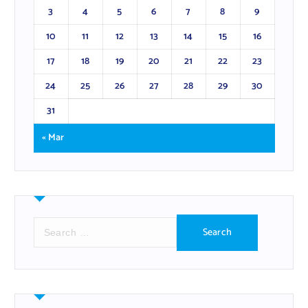
3
4
5
6
7
8
9
10
11
12
13
14
15
16
17
18
19
20
21
22
23
24
25
26
27
28
29
30
31
« Mar
S
e
a
r
c
h