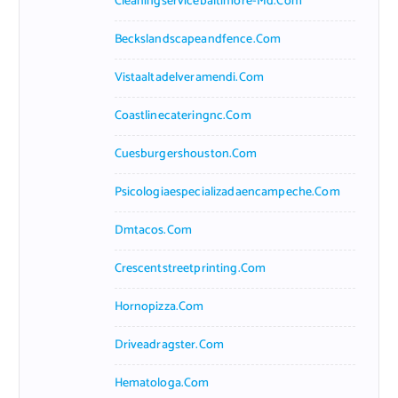
Cleaningservicebaltimore-Md.com
Beckslandscapeandfence.com
Vistaaltadelveramendi.com
Coastlinecateringnc.com
Cuesburgershouston.com
Psicologiaespecializadaencampeche.com
Dmtacos.com
Crescentstreetprinting.com
Hornopizza.com
Driveadragster.com
Hematologa.com