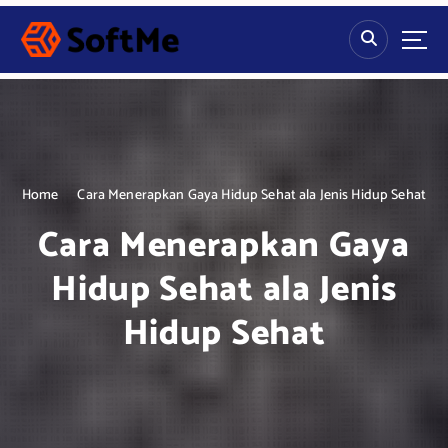
S
k
i
p
t
o
c
o
n
Home
Cara Menerapkan Gaya Hidup Sehat ala Jenis Hidup Sehat
t
Cara Menerapkan Gaya
e
n
Hidup Sehat ala Jenis
t
Hidup Sehat