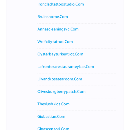
Ironcladtattoostudio.com
Bruinshome.com
Annascleaningsvc.com
Wolfcitytattoo.com
Oysterbayturkeytrot.com
Lafronterarestauranteybar.com
Lilyandrosetearoom.com
Olivesburgberrypatch.com
Theslushkids.com
Giobastian.com
Glpascensori.com