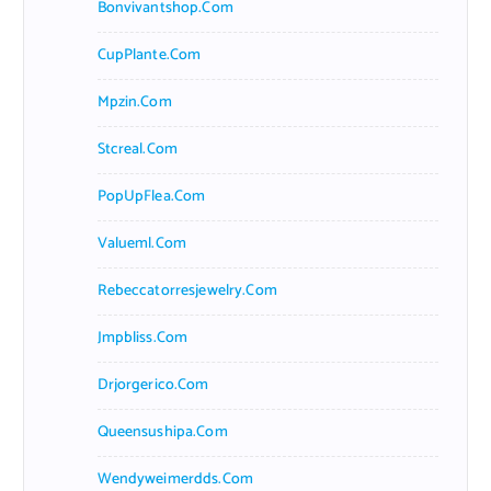
Bonvivantshop.com
CupPlante.com
Mpzin.com
Stcreal.com
PopUpFlea.com
Valueml.com
Rebeccatorresjewelry.com
Jmpbliss.com
Drjorgerico.com
Queensushipa.com
Wendyweimerdds.com