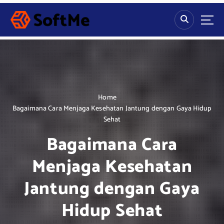
S
k
i
p
t
o
c
o
n
Home
t
Bagaimana Cara Menjaga Kesehatan Jantung dengan Gaya Hidup
e
Sehat
n
Bagaimana Cara
t
Menjaga Kesehatan
Jantung dengan Gaya
Hidup Sehat