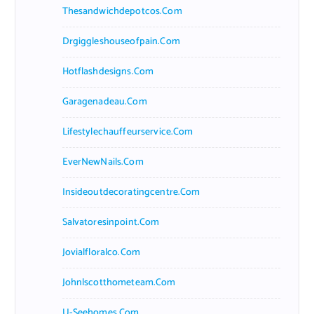
Thesandwichdepotcos.com
Drgiggleshouseofpain.com
Hotflashdesigns.com
Garagenadeau.com
Lifestylechauffeurservice.com
EverNewNails.com
Insideoutdecoratingcentre.com
Salvatoresinpoint.com
Jovialfloralco.com
Johnlscotthometeam.com
U-Seehomes.com