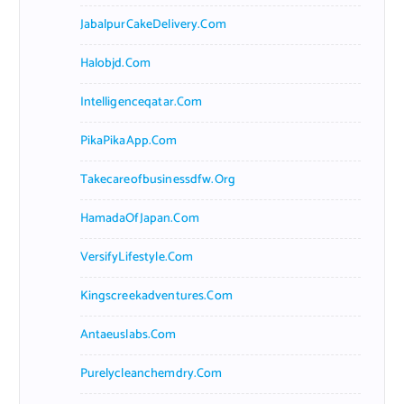
JabalpurCakeDelivery.com
Halobjd.com
Intelligenceqatar.com
PikaPikaApp.com
Takecareofbusinessdfw.org
HamadaOfJapan.com
VersifyLifestyle.com
Kingscreekadventures.com
Antaeuslabs.com
Purelycleanchemdry.com