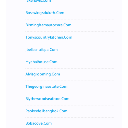
Jakehovis.com
Bosswingsduluth.com
Birminghamautocare.com
Tonyscountrykitchen.com
Jbellasnailspa.com
Mychaihouse.com
Alvisgrooming.com
Thegeorginaestate.com
Blythewoodseafood.com
Paolosdelibangkok.com
Bobacove.com