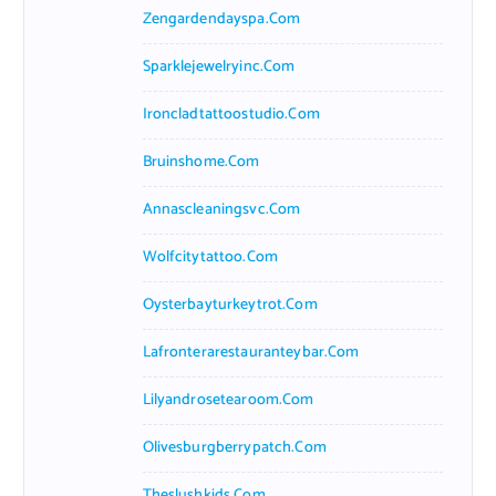
Zengardendayspa.com
Sparklejewelryinc.com
Ironcladtattoostudio.com
Bruinshome.com
Annascleaningsvc.com
Wolfcitytattoo.com
Oysterbayturkeytrot.com
Lafronterarestauranteybar.com
Lilyandrosetearoom.com
Olivesburgberrypatch.com
Theslushkids.com