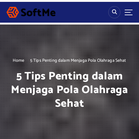
S
k
i
p
t
o
c
o
n
Home
5 Tips Penting dalam Menjaga Pola Olahraga Sehat
t
5 Tips Penting dalam
e
n
Menjaga Pola Olahraga
t
Sehat