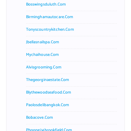
Bosswingsduluth.com
Birminghamautocare.com
Tonyscountrykitchen.com
Jbellasnailspa.com
Mychaihouse.com
Alvisgrooming.com
Thegeorginaestate.com
Blythewoodseafood.com
Paolosdelibangkok.com
Bobacove.com
Phoone24brookfield.com