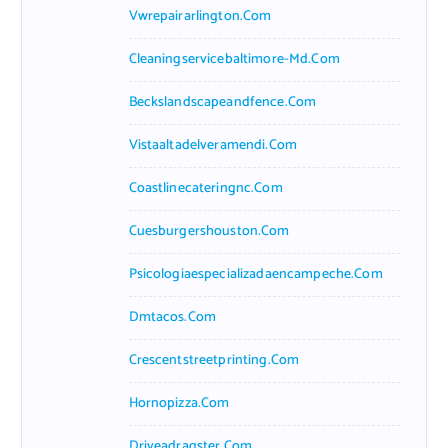
Vwrepairarlington.com
Cleaningservicebaltimore-Md.com
Beckslandscapeandfence.com
Vistaaltadelveramendi.com
Coastlinecateringnc.com
Cuesburgershouston.com
Psicologiaespecializadaencampeche.com
Dmtacos.com
Crescentstreetprinting.com
Hornopizza.com
Driveadragster.com