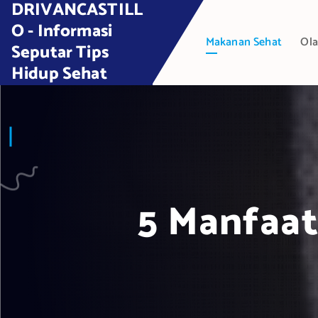
DRIVANCASTILL
S
k
O - Informasi
Makanan Sehat
Ola
i
Seputar Tips
p
Hidup Sehat
t
o
c
o
n
t
e
5 Manfaat
n
t