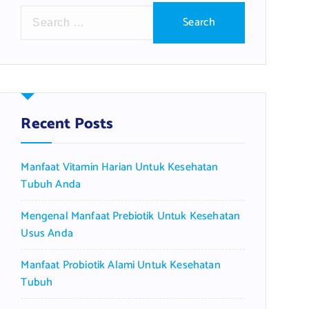
S
e
a
r
c
h
f
Recent Posts
o
r
Manfaat Vitamin Harian Untuk Kesehatan
:
Tubuh Anda
Mengenal Manfaat Prebiotik Untuk Kesehatan
Usus Anda
Manfaat Probiotik Alami Untuk Kesehatan
Tubuh