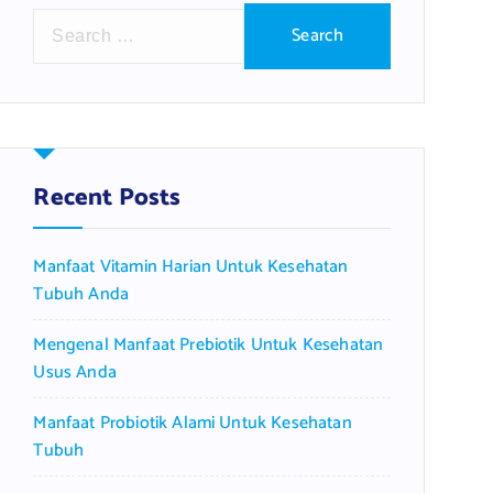
S
e
a
r
c
h
f
Recent Posts
o
r
Manfaat Vitamin Harian Untuk Kesehatan
:
Tubuh Anda
Mengenal Manfaat Prebiotik Untuk Kesehatan
Usus Anda
Manfaat Probiotik Alami Untuk Kesehatan
Tubuh