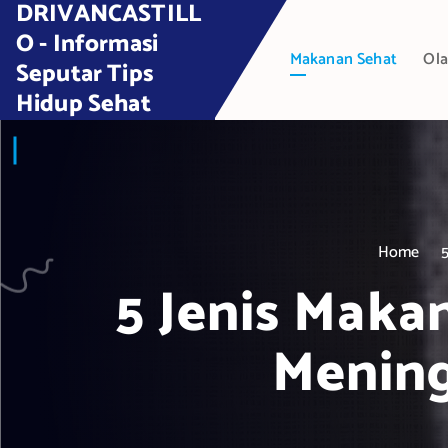
DRIVANCASTILL
S
k
O - Informasi
Makanan Sehat
Ola
i
Seputar Tips
p
Hidup Sehat
t
o
c
o
n
t
Home
e
5 Jenis Mak
n
t
Menin